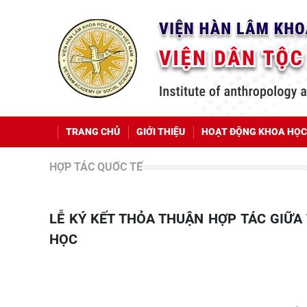
TRANG CHỦ
GIỚI THIỆU
HOẠT ĐỘNG KHOA HỌC
HỢP TÁC QUỐC TẾ
LỄ KÝ KẾT THỎA THUẬN HỢP TÁC GIỮA TỔ CHỨC TÌNH NGUYỆN QUỐC TẾ ÚC VÀ VIỆN DÂN TỘC
HỌC