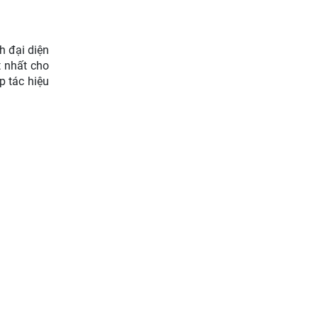
bào dân tộc
Thường trực Hội đồng Lý
h đại diện
luận Trung ương làm việc với
t nhất cho
Tiểu ban Văn hóa - Xã hội -
p tác hiệu
Văn học, nghệ