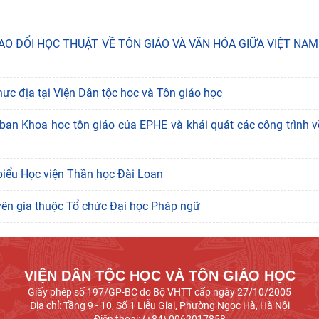
O ĐỔI HỌC THUẬT VỀ TÔN GIÁO VÀ VĂN HÓA GIỮA VIỆT NAM 
ực địa tại Viện Dân tộc học và Tôn giáo học
 ban Khoa học tôn giáo của EPHE và khái quát các công trình v
 biểu Học viện Thần học Đài Loan
yên gia thuộc Tổ chức Đại học Pháp ngữ
VIỆN DÂN TỘC HỌC VÀ TÔN GIÁO HỌC
Giấy phép số 197/GP-BC do Bộ VHTT cấp ngày 27/10/2005
Địa chỉ: Tầng 9 - 10, Số 1 Liễu Giai, Phường Ngọc Hà, Hà Nội