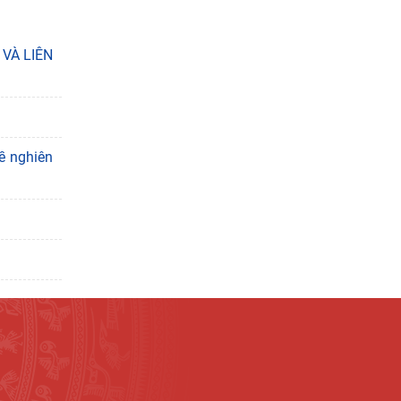
VÀ LIÊN
ề nghiên