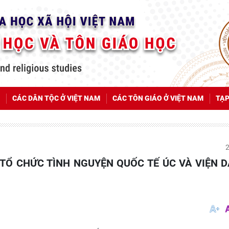
CÁC DÂN TỘC Ở VIỆT NAM
CÁC TÔN GIÁO Ở VIỆT NAM
TẠP