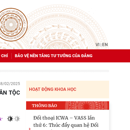
VI
EN
|
 CHÍ
BẢO VỆ NỀN TẢNG TƯ TƯỞNG CỦA ĐẢNG
28/02/2025
HOẠT ĐỘNG KHOA HỌC
THÔNG BÁO
Đối thoại ICWA – VASS lần
thứ 6: Thúc đẩy quan hệ Đối