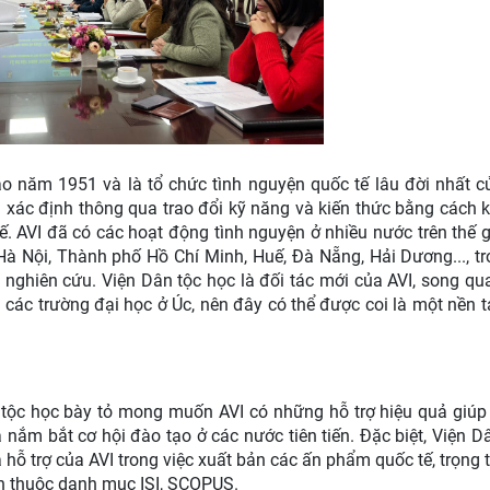
o năm 1951 và là tổ chức tình nguyện quốc tế lâu đời nhất c
xác định thông qua trao đổi kỹ năng và kiến thức bằng cách k
. AVI đã có các hoạt động tình nguyện ở nhiều nước trên thế gi
 Hà Nội, Thành phố Hồ Chí Minh, Huế, Đà Nẵng, Hải Dương..., t
 nghiên cứu. Viện Dân tộc học là đối tác mới của AVI, song qua
 các trường đại học ở Úc, nên đây có thể được coi là một nền 
tộc học bày tỏ mong muốn AVI có những hỗ trợ hiệu quả giúp
 nắm bắt cơ hội đào tạo ở các nước tiên tiến. Đặc biệt, Viện D
ỗ trợ của AVI trong việc xuất bản các ấn phẩm quốc tế, trọng 
tín thuộc danh mục ISI, SCOPUS.