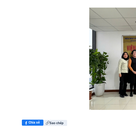
Chia sẻ
Sao chép