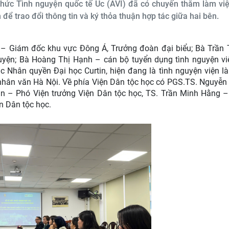
hức Tình nguyện quốc tế Úc (AVI) đã có chuyến thăm làm việ
để trao đổi thông tin và ký thỏa thuận hợp tác giữa hai bên.
 – Giám đốc khu vực Đông Á, Trưởng đoàn đại biểu; Bà Trần 
uyện; Bà Hoàng Thị Hạnh – cán bộ tuyển dụng tình nguyện vi
 Nhân quyền Đại học Curtin, hiện đang là tình nguyện viện là
nhân văn Hà Nội. Về phía Viện Dân tộc học có PGS.TS. Nguyễ
Lan – Phó Viện trưởng Viện Dân tộc học, TS. Trần Minh Hằng 
n Dân tộc học.