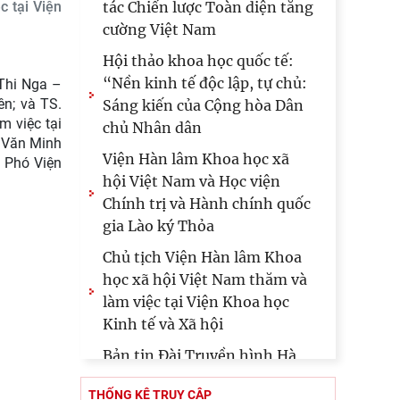
c tại Viện
tác Chiến lược Toàn diện tăng
cường Việt Nam
Hội thảo khoa học quốc tế:
“Nền kinh tế độc lập, tự chủ:
Thi Nga –
ên; và TS.
Sáng kiến của Cộng hòa Dân
m việc tại
chủ Nhân dân
n Văn Minh
Viện Hàn lâm Khoa học xã
– Phó Viện
hội Việt Nam và Học viện
Chính trị và Hành chính quốc
gia Lào ký Thỏa
Chủ tịch Viện Hàn lâm Khoa
học xã hội Việt Nam thăm và
làm việc tại Viện Khoa học
Kinh tế và Xã hội
Bản tin Đài Truyền hình Hà
Nội: Lễ Khai mạc trưng bày
THỐNG KÊ TRUY CẬP