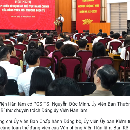
o Viện Hàn lâm có PGS.TS. Nguyễn Đức Minh, Ủy viên Ban Thườ
 Bí thư chuyên trách Đảng ủy Viện Hàn lâm.
ng chí Ủy viên Ban Chấp hành Đảng bộ, Ủy viên Ủy ban Kiểm t
, cùng toàn thể đảng viên của Văn phòng Viện Hàn lâm, Ban Kế 