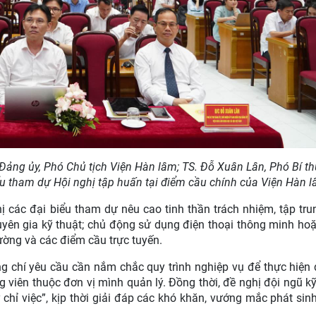
ảng ủy, Phó Chủ tịch Viện Hàn lâm; TS. Đỗ Xuân Lân, Phó Bí t
ểu tham dự Hội nghị tập huấn tại điểm cầu chính của Viện Hàn 
hị các đại biểu tham dự nêu cao tinh thần trách nhiệm, tập tru
yên gia kỹ thuật; chủ động sử dụng điện thoại thông minh ho
rường và các điểm cầu trực tuyến.
đồng chí yêu cầu cần nắm chắc quy trình nghiệp vụ để thực hiệ
g viên thuộc đơn vị mình quản lý. Đồng thời, đề nghị đội ngũ kỹ
chỉ việc”, kịp thời giải đáp các khó khăn, vướng mắc phát sin