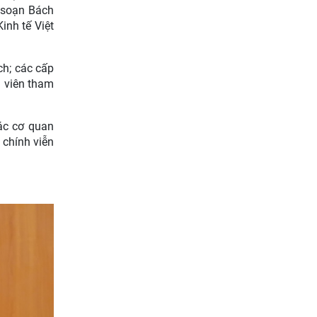
Giữ màu xanh đại ngàn từ “ý
n soạn Bách
Đảng - lòng dân”: phát huy
inh tế Việt
tri thức địa phương của đồng
bào dân tộc
ch; các cấp
g viên tham
ác cơ quan
 chính viễn