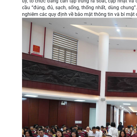
ủy, tổ chức đảng cần tập trung rà soát, cập nhật và
cầu “đúng, đủ, sạch, sống, thống nhất, dùng chung”. 
nghiêm các quy định về bảo mật thông tin và bí mật 