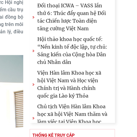
ức Hội nghị
Đối thoại ICWA – VASS lần
iểm cầu trụ
thứ 6: Thúc đẩy quan hệ Đối
hai đồng bộ
tác Chiến lược Toàn diện
ng trên môi
tăng cường Việt Nam
n lý, điều
Hội thảo khoa học quốc tế:
“Nền kinh tế độc lập, tự chủ:
Sáng kiến của Cộng hòa Dân
chủ Nhân dân
Viện Hàn lâm Khoa học xã
hội Việt Nam và Học viện
Chính trị và Hành chính
quốc gia Lào ký Thỏa
Chủ tịch Viện Hàn lâm Khoa
học xã hội Việt Nam thăm và
làm việc tại Viện Khoa học
Kinh tế và Xã hội
THỐNG KÊ TRUY CẬP