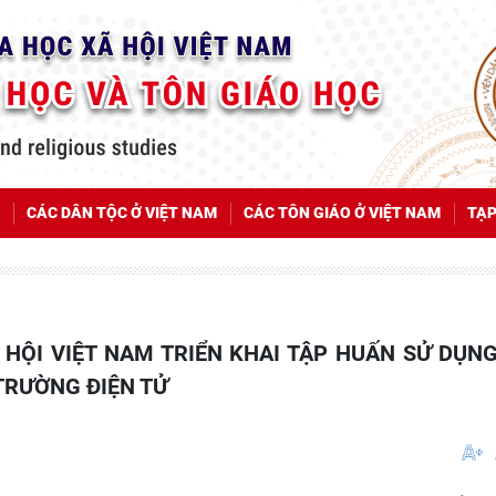
CÁC DÂN TỘC Ở VIỆT NAM
CÁC TÔN GIÁO Ở VIỆT NAM
TẠP
TRƯỜNG ĐIỆN TỬ