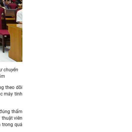
hư chuyên
lâm
ng theo dõi
ặc máy tính
n đúng thẩm
 thuật viên
h trong quá