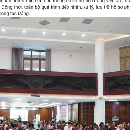
 chuẩn hóa dữ liệu trên hệ thống cơ sở dữ liệu đảng viên 4.0, 
Đồng thời, toàn bộ quá trình tiếp nhận, xử lý, lưu trữ hồ sơ ph
công tác Đảng.