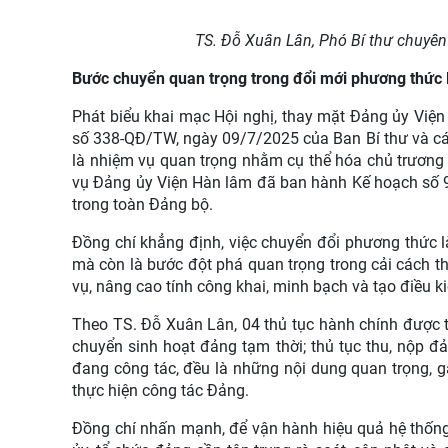
TS. Đỗ Xuân Lân, Phó Bí thư chuyên
Bước chuyển quan trọng trong đổi mới phương thức
Phát biểu khai mạc Hội nghị, thay mặt Đảng ủy Viện
số 338-QĐ/TW, ngày 09/7/2025 của Ban Bí thư và c
là nhiệm vụ quan trọng nhằm cụ thể hóa chủ trương
vụ Đảng ủy Viện Hàn lâm đã ban hành Kế hoạch số 9
trong toàn Đảng bộ.
Đồng chí khẳng định, việc chuyển đổi phương thức là
mà còn là bước đột phá quan trọng trong cải cách t
vụ, nâng cao tính công khai, minh bạch và tạo điều k
Theo TS. Đỗ Xuân Lân, 04 thủ tục hành chính được t
chuyển sinh hoạt đảng tạm thời; thủ tục thu, nộp đản
đang công tác, đều là những nội dung quan trọng, gắ
thực hiện công tác Đảng.
Đồng chí nhấn mạnh, để vận hành hiệu quả hệ thống đi