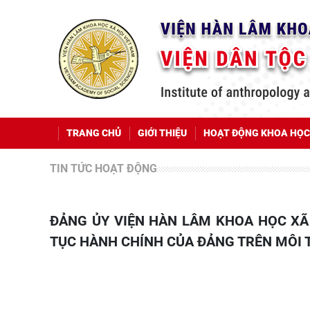
TRANG CHỦ
GIỚI THIỆU
HOẠT ĐỘNG KHOA HỌC
TIN TỨC HOẠT ĐỘNG
ĐẢNG ỦY VIỆN HÀN LÂM KHOA HỌC XÃ HỘI VIỆT NAM TRIỂN KHAI TẬP HUẤN SỬ DỤNG 04 THỦ
TỤC HÀNH CHÍNH CỦA ĐẢNG TRÊN MÔI 