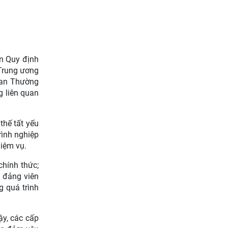
ện Quy định
Trung ương
 Ban Thường
g liên quan
thế tất yếu
rình nghiệp
hiệm vụ.
chính thức;
i đảng viên
g quá trình
ậy, các cấp