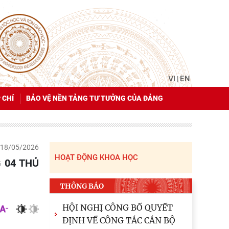
VI
EN
|
 CHÍ
BẢO VỆ NỀN TẢNG TƯ TƯỞNG CỦA ĐẢNG
18/05/2026
HOẠT ĐỘNG KHOA HỌC
THÔNG BÁO
HỘI NGHỊ CÔNG BỐ QUYẾT
ĐỊNH VỀ CÔNG TÁC CÁN BỘ