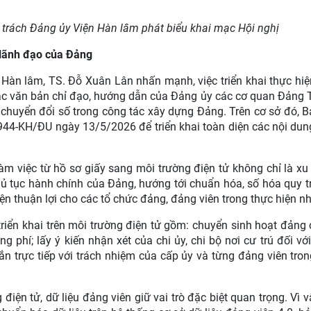
 trách Đảng ủy Viện Hàn lâm phát biểu khai mạc Hội nghị
 lãnh đạo của Đảng
 Hàn lâm, TS. Đỗ Xuân Lân nhấn mạnh, việc triển khai thực hi
ác văn bản chỉ đạo, hướng dẫn của Đảng ủy các cơ quan Đảng 
 chuyển đổi số trong công tác xây dựng Đảng. Trên cơ sở đó,
44-KH/ĐU ngày 13/5/2026 để triển khai toàn diện các nội dun
m việc từ hồ sơ giấy sang môi trường điện tử không chỉ là xu 
hủ tục hành chính của Đảng, hướng tới chuẩn hóa, số hóa quy t
iện thuận lợi cho các tổ chức đảng, đảng viên trong thực hiện n
riển khai trên môi trường điện tử gồm: chuyển sinh hoạt đảng 
g phí; lấy ý kiến nhận xét của chi ủy, chi bộ nơi cư trú đối vớ
n trực tiếp với trách nhiệm của cấp ủy và từng đảng viên tron
ện tử, dữ liệu đảng viên giữ vai trò đặc biệt quan trọng. Vì v