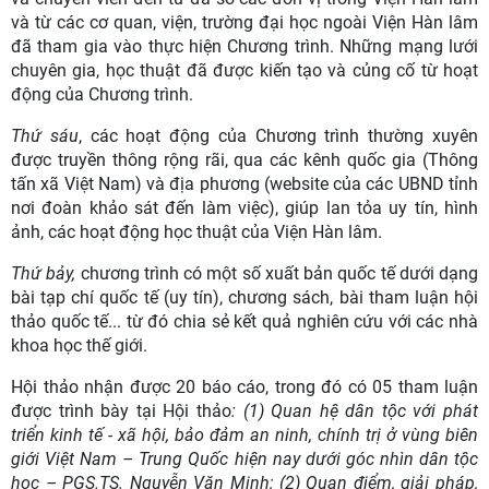
và từ các cơ quan, viện, trường đại học ngoài Viện Hàn lâm
đã tham gia vào thực hiện Chương trình. Những mạng lưới
chuyên gia, học thuật đã được kiến tạo và củng cố từ hoạt
động của Chương trình.
Thứ sáu
, các hoạt động của Chương trình thường xuyên
được truyền thông rộng rãi, qua các kênh quốc gia (Thông
tấn xã Việt Nam) và địa phương (website của các UBND tỉnh
nơi đoàn khảo sát đến làm việc), giúp lan tỏa uy tín, hình
ảnh, các hoạt động học thuật của Viện Hàn lâm.
Thứ bảy,
chương trình có một số xuất bản quốc tế dưới dạng
bài tạp chí quốc tế (uy tín), chương sách, bài tham luận hội
thảo quốc tế... từ đó chia sẻ kết quả nghiên cứu với các nhà
khoa học thế giới.
Hội thảo nhận được 20 báo cáo, trong đó có 05 tham luận
được trình bày tại Hội thảo
: (1) Quan hệ dân tộc với phát
triển kinh tế - xã hội, bảo đảm an ninh, chính trị ở vùng biên
giới Việt Nam – Trung Quốc hiện nay dưới góc nhìn dân tộc
học – PGS.TS. Nguyễn Văn Minh; (2) Quan điểm, giải pháp,