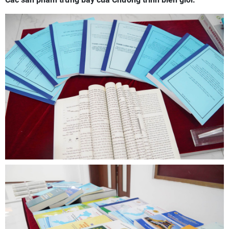
nghèo, phát triển con người, bảo đảm an ninh, chính trị.
Đồng chí cũng nhận định, vùng biên giới cần được xác định
là vùng phát triển chứ không chỉ là vùng “phên dậu”, cần
phát huy thế mạnh, đặc thù và nguồn lực tại chỗ, ưu tiên
phát triển các ngành nông nghiệp, lâm nghiệp, du lịch sinh
thái và văn hóa, qua đó tạo động lực phát triển bền vững
trong thời gian tới. Đồng chí Chủ nhiệm Chương trình xin tiếp
thu các ý kiến gợi mở, tham luận tại Hội thảo để bổ sung,
hoàn thiện báo cáo tổng hợp của Chương trình, đặc biệt là
tiếp thu các gợi mở của các nhà khoa học để đề xuất, kiến
nghị, tư vấn chính sách cho Đảng, Nhà nước trong phát triển
vùng biên giới đất liền Việt Nam thời gian tới.
Các sản phẩm trưng bày của Chương trình biên giới: