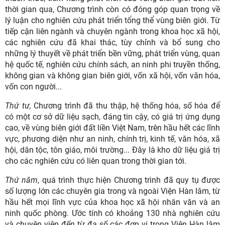
thời gian qua, Chương trình còn có đóng góp quan trọng về
lý luận cho nghiên cứu phát triển tổng thể vùng biên giới. Từ
tiếp cận liên ngành và chuyên ngành trong khoa học xã hội,
các nghiên cứu đã khai thác, tùy chỉnh và bổ sung cho
những lý thuyết về phát triển bền vững, phát triển vùng, quan
hệ quốc tế, nghiên cứu chính sách, an ninh phi truyền thống,
không gian và không gian biên giới, vốn xã hội, vốn văn hóa,
vốn con người...
Thứ tư,
Chương trình đã thu thập, hệ thống hóa, số hóa để
có một cơ sở dữ liệu sạch, đáng tin cậy, có giá trị ứng dụng
cao, về vùng biên giới đất liền Việt Nam, trên hầu hết các lĩnh
vực, phương diện như an ninh, chính trị, kinh tế, văn hóa, xã
hội, dân tộc, tôn giáo, môi trường... Đây là kho dữ liệu giá trị
cho các nghiên cứu có liên quan trong thời gian tới.
Thứ năm
, quá trình thực hiện Chương trình đã quy tụ được
số lượng lớn các chuyên gia trong và ngoài Viện Hàn lâm, từ
hầu hết mọi lĩnh vực của khoa học xã hội nhân văn và an
ninh quốc phòng. Ước tính có khoảng 130 nhà nghiên cứu
và chuyên viên đến từ đa số các đơn vị trong Viện Hàn lâm