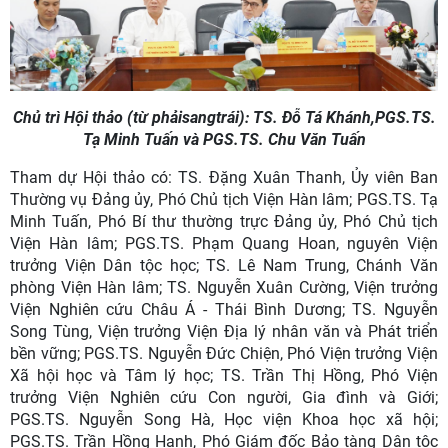
Chủ trì Hội thảo (từ phải
sang
trái): TS. Đỗ Tá Khánh
,
PGS.TS.
Tạ Minh Tuấn và PGS.TS. Chu Văn Tuấn
Tham dự Hội thảo có: TS. Đặng Xuân Thanh, Ủy viên Ban
Thường vụ Đảng ủy, Phó Chủ tịch Viện Hàn lâm; PGS.TS. Tạ
Minh Tuấn, Phó Bí thư thường trực Đảng ủy, Phó Chủ tịch
Viện Hàn lâm; PGS.TS. Phạm Quang Hoan, nguyên Viện
trưởng Viện Dân tộc học; TS. Lê Nam Trung, Chánh Văn
phòng Viện Hàn lâm; TS. Nguyễn Xuân Cường, Viện trưởng
Viện Nghiên cứu Châu Á - Thái Bình Dương; TS. Nguyễn
Song Tùng, Viện trưởng Viện Địa lý nhân văn và Phát triển
bền vững; PGS.TS. Nguyễn Đức Chiện, Phó Viện trưởng Viện
Xã hội học và Tâm lý học; TS. Trần Thị Hồng, Phó Viện
trưởng Viện Nghiên cứu Con người, Gia đình và Giới;
PGS.TS. Nguyễn Song Hà, Học viện Khoa học xã hội;
PGS.TS. Trần Hồng Hạnh, Phó Giám đốc Bảo tàng Dân tộc