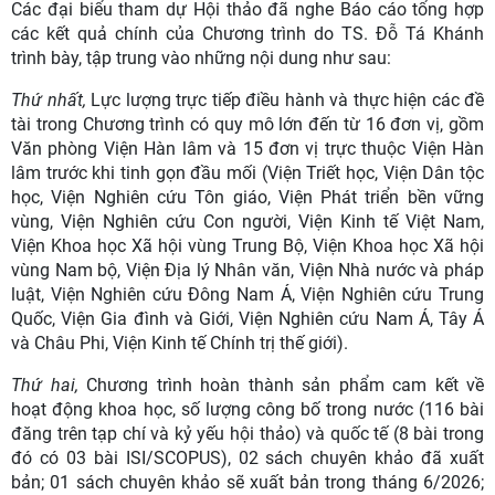
Các đại biểu tham dự Hội thảo đã nghe Báo cáo tổng hợp
các kết quả chính của Chương trình do TS. Đỗ Tá Khánh
trình bày, tập trung vào những nội dung như sau:
Thứ nhất,
Lực lượng trực tiếp điều hành và thực hiện các đề
tài trong Chương trình có quy mô lớn đến từ 16 đơn vị, gồm
Văn phòng Viện Hàn lâm và 15 đơn vị trực thuộc Viện Hàn
lâm trước khi tinh gọn đầu mối (Viện Triết học, Viện Dân tộc
học, Viện Nghiên cứu Tôn giáo, Viện Phát triển bền vững
vùng, Viện Nghiên cứu Con người, Viện Kinh tế Việt Nam,
Viện Khoa học Xã hội vùng Trung Bộ, Viện Khoa học Xã hội
vùng Nam bộ, Viện Địa lý Nhân văn, Viện Nhà nước và pháp
luật, Viện Nghiên cứu Đông Nam Á, Viện Nghiên cứu Trung
Quốc, Viện Gia đình và Giới, Viện Nghiên cứu Nam Á, Tây Á
và Châu Phi, Viện Kinh tế Chính trị thế giới).
Thứ hai,
Chương trình hoàn thành sản phẩm cam kết về
hoạt động khoa học, số lượng công bố trong nước (116 bài
đăng trên tạp chí và kỷ yếu hội thảo) và quốc tế (8 bài trong
đó có 03 bài ISI/SCOPUS), 02 sách chuyên khảo đã xuất
bản; 01 sách chuyên khảo sẽ xuất bản trong tháng 6/2026;