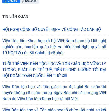
link bài viết: https://vass.gov.vn/nghien-cuu-khoa-hoc/hoi-
thao-tong-ket-chuong-trinh-trong-diem-cap-bo-nghien-cuu-
tong-the-vung-bien-gioi-dat-lien-o-viet-nam-gop-phan-phat-
trien-kinh-te-xa-hoi-va-bao-dam-an-ninh-chinh-tri-trong-dieu-
kien-hien-nay-569356
Nguyễn Thu Trang
Nguồn bài viết:
Viện Hàn lâm Khoa học xã hội Việt Nam
Chia sẻ
Sao chép
TIN LIÊN QUAN
HỘI NGHỊ CÔNG BỐ QUYẾT ĐỊNH VỀ CÔNG TÁC CÁN BỘ