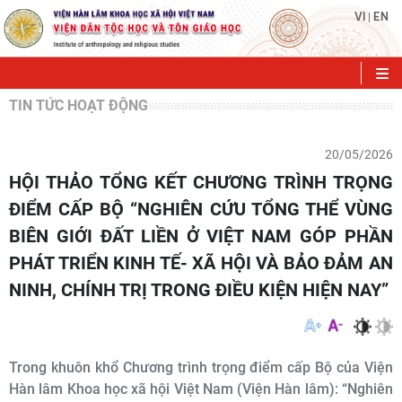
VI
EN
|
TIN TỨC HOẠT ĐỘNG
20/05/2026
HỘI THẢO TỔNG KẾT CHƯƠNG TRÌNH TRỌNG
ĐIỂM CẤP BỘ “NGHIÊN CỨU TỔNG THỂ VÙNG
BIÊN GIỚI ĐẤT LIỀN Ở VIỆT NAM GÓP PHẦN
PHÁT TRIỂN KINH TẾ- XÃ HỘI VÀ BẢO ĐẢM AN
NINH, CHÍNH TRỊ TRONG ĐIỀU KIỆN HIỆN NAY”
Trong khuôn khổ Chương trình trọng điểm cấp Bộ của Viện
Hàn lâm Khoa học xã hội Việt Nam (Viện Hàn lâm): “Nghiên