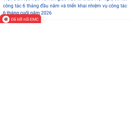
Viện Hàn lâm Khoa học xã hội Việt Nam tham dự Hội nghị
nghiên cứu, học tập, quán triệt và triển khai Nghị quyết số
10-NQ/TW của Bộ Chính trị về phát
Đã kết nối EMC
TUỔI TRẺ VIỆN DÂN TỘC HỌC VÀ TÔN GIÁO HỌC VỮNG LÝ
TƯỞNG, PHÁT HUY TRÍ TUỆ, TIÊN PHONG HƯỚNG TỚI ĐẠI
HỘI ĐOÀN TOÀN QUỐC LẦN THỨ XIII
Viện Dân tộc học và Tôn giáo học đạt giải Ba cuộc thi
truyền thông số chào mừng Ngày Báo chí cách mạng Việt
Nam do Viện Hàn lâm Khoa học xã hội Việt
Viện Dân tộc học và Tôn giáo học tổ chức Hội nghị sơ kết
công tác 6 tháng đầu năm và triển khai nhiệm vụ công tác
6 tháng cuối năm 2026
1
2
HOẠT ĐỘNG KHOA HỌC