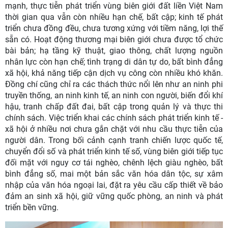
mạnh, thực tiễn phát triển vùng biên giới đất liền Việt Nam
thời gian qua vẫn còn nhiều hạn chế, bất cập; kinh tế phát
triển chưa đồng đều, chưa tương xứng với tiềm năng, lợi thế
sẵn có. Hoạt động thương mại biên giới chưa được tổ chức
bài bản; hạ tầng kỹ thuật, giao thông, chất lượng nguồn
nhân lực còn hạn chế; tình trạng di dân tự do, bất bình đẳng
xã hội, khả năng tiếp cận dịch vụ công còn nhiều khó khăn.
Đồng chí cũng chỉ ra các thách thức nổi lên như an ninh phi
truyền thống, an ninh kinh tế, an ninh con người, biến đổi khí
hậu, tranh chấp đất đai, bất cập trong quản lý và thực thi
chính sách. Việc triển khai các chính sách phát triển kinh tế -
xã hội ở nhiều nơi chưa gắn chặt với nhu cầu thực tiễn của
người dân. Trong bối cảnh cạnh tranh chiến lược quốc tế,
chuyển đổi số và phát triển kinh tế số, vùng biên giới tiếp tục
đối mặt với nguy cơ tái nghèo, chênh lệch giàu nghèo, bất
bình đẳng số, mai một bản sắc văn hóa dân tộc, sự xâm
nhập của văn hóa ngoại lai, đặt ra yêu cầu cấp thiết về bảo
đảm an sinh xã hội, giữ vững quốc phòng, an ninh và phát
triển bền vững.