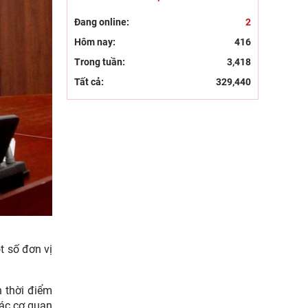
với Tiểu ban Văn hóa - Xã
hội - Văn học, nghệ
Đang online:
2
Hôm nay:
416
Trong tuần:
3,418
Tất cả:
329,440
t số đơn vị
n thời điểm
các cơ quan