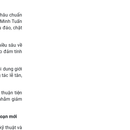
 khâu chuẩn
ạ Minh Tuấn
u đáo, chặt
iều sâu về
ảo đảm tính
i dung giới
tác lễ tân,
thuận tiện
i nhằm giảm
đoạn mới
kỹ thuật và