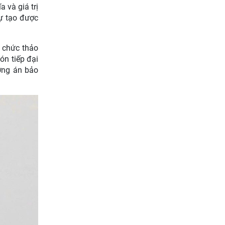
 và giá trị
sự tạo được
ổ chức thảo
ón tiếp đại
ương án bảo