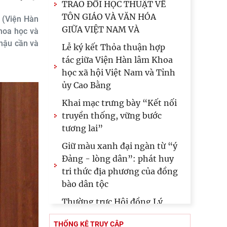
TRAO ĐỔI HỌC THUẬT VỀ
TÔN GIÁO VÀ VĂN HÓA
 (Viện Hàn
GIỮA VIỆT NAM VÀ
khoa học và
 hậu cần và
Lễ ký kết Thỏa thuận hợp
tác giữa Viện Hàn lâm Khoa
học xã hội Việt Nam và Tỉnh
ủy Cao Bằng
Khai mạc trưng bày “Kết nối
truyền thống, vững bước
tương lai”
Giữ màu xanh đại ngàn từ “ý
Đảng - lòng dân”: phát huy
tri thức địa phương của đồng
bào dân tộc
Thường trực Hội đồng Lý
luận Trung ương làm việc
THỐNG KÊ TRUY CẬP