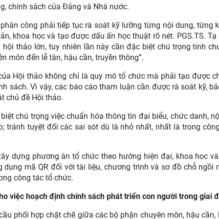
ng, chính sách của Đảng và Nhà nước.
phân công phải tiếp tục rà soát kỹ lưỡng từng nội dung, từng
bản, khoa học và tạo được dấu ấn học thuật rõ nét. PGS.TS. T
ội thảo lớn, tuy nhiên lần này cần đặc biệt chú trọng tính ch
ên môn đến lễ tân, hậu cần, truyền thông”.
ủa Hội thảo không chỉ là quy mô tổ chức mà phải tạo được ch
ính sách. Vì vậy, các báo cáo tham luận cần được rà soát kỹ, b
át chủ đề Hội thảo.
iệt chú trọng việc chuẩn hóa thông tin đại biểu, chức danh, nộ
; tránh tuyệt đối các sai sót dù là nhỏ nhất, nhất là trong công 
ây dựng phương án tổ chức theo hướng hiện đại, khoa học và 
 dụng mã QR đối với tài liệu, chương trình và sơ đồ chỗ ngồ
rong công tác tổ chức.
o việc hoạch định chính sách phát triển con người trong giai 
ầu phối hợp chặt chẽ giữa các bộ phận chuyên môn, hậu cần, 