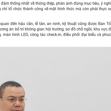
 đảm thống nhất về thông điệp, phản ánh đúng mục tiêu, ý nghĩa
g chỉ tổ chức thành công về mặt hình thức mà còn phải thực 
quan đến hậu cần, lễ tân, an ninh, kỹ thuật cũng được Ban T
ương án bố trí không gian hội trường, sơ đồ chỗ ngồi, khu vực đ
, màn hình LED, công tác check-in, điều phối đại biểu và ph