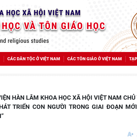
CÁC DÂN TỘC Ở VIỆT NAM
CÁC TÔN GIÁO Ở VIỆT NAM
TẠP
HÁT TRIỂN CON NGƯỜI TRONG GIAI ĐOẠN MỚI
H”