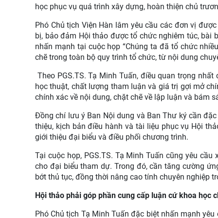
học phục vụ quá trình xây dựng, hoàn thiện chủ trươ
Phó Chủ tịch Viện Hàn lâm yêu cầu các đơn vị được 
bị, bảo đảm Hội thảo được tổ chức nghiêm túc, bài 
nhấn mạnh tại cuộc họp “Chúng ta đã tổ chức nhiều h
chẽ trong toàn bộ quy trình tổ chức, từ nội dung chuy
Theo PGS.TS. Tạ Minh Tuấn, điều quan trọng nhất c
học thuật, chất lượng tham luận và giá trị gợi mở ch
chính xác về nội dung, chặt chẽ về lập luận và bám s
Đồng chí lưu ý Ban Nội dung và Ban Thư ký cần đặc b
thiệu, kịch bản điều hành và tài liệu phục vụ Hội thảo
giới thiệu đại biểu và điều phối chương trình.
Tại cuộc họp, PGS.TS. Tạ Minh Tuấn cũng yêu cầu x
cho đại biểu tham dự. Trong đó, cần tăng cường ứng
bớt thủ tục, đồng thời nâng cao tính chuyên nghiệp t
Hội thảo phải góp phần cung cấp luận cứ khoa học ch
Phó Chủ tịch Tạ Minh Tuấn đặc biệt nhấn mạnh yêu c