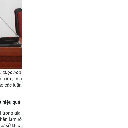
ại cuộc họp
ổ chức, các
ào các luận
à hiệu quả
 trong giai
phần làm rõ
 cơ sở khoa