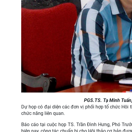
PGS.TS. Tạ Minh Tuấn, 
Dự họp có đại diện các đơn vị phối hợp tổ chức Hôi t
chức năng liên quan.
Báo cáo tại cuộc họp TS. Trần Đình Hưng, Phó Trưở
hiện nay, công tác chuẩn bị cho Hội thảo cơ bản đượ