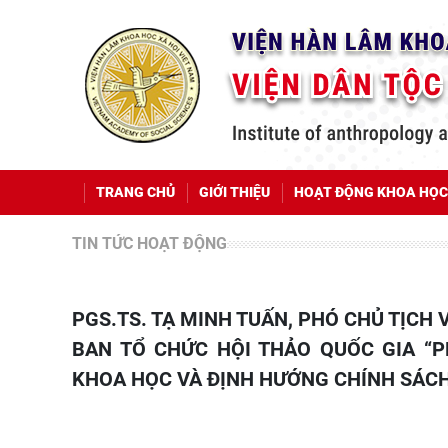
TRANG CHỦ
GIỚI THIỆU
HOẠT ĐỘNG KHOA HỌC
TIN TỨC HOẠT ĐỘNG
PGS.TS. TẠ MINH TUẤN, PHÓ CHỦ TỊCH VIỆN HÀN LÂM KHOA HỌC XÃ HỘI VIỆT NAM CHỦ TRÌ HỌP
BAN TỔ CHỨC HỘI THẢO QUỐC GIA “P
KHOA HỌC VÀ ĐỊNH HƯỚNG CHÍNH SÁC