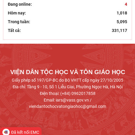
Đang online:
4
Hôm nay:
1,018
Trong tuần:
5,095
Tất cả:
331,117
VIỆN DÂN TỘC HỌC VÀ TÔN GIÁO HỌC
Giấy phép số 197/GP-BC do Bộ VHTT cấp ngày 27/10/2005
Địa chỉ: Tầng 9 - 10, Số 1 Liễu Giai, Phường Ngọc Hà, Hà Nội
Điện thoại: (+84) 0962017858
Email: iars@vass.gov.vn /
viendantochocvatongiaohoc@gmail.com
Đã kết nối EMC