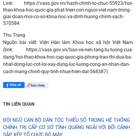
Link: https://vass.gov.vn/hanh-chinh-to-chuc-55923/hoi-
thao-khoa-hoc-quoc-gia-phat-trien-con-nguoi-viet-nam-trong-
giai-doan-moi-co-so-khoa-hoc-va-dinh-huong-chinh-sach-
570584
Thu Trang
Nguồn bài viết:
Viện Hàn lâm Khoa học xã hội Việt Nam
(link: https://vass.gov.vn/bao-ve-nen-tang-tu-tuong-cua-
dang/hoi-thao-khoa-hoc-cap-quoc-gia-phong-trao-thi-dua-ba-
nhat-dong-luc-cot-loi-xay-dung-luc-luong-cong-an-nhan-dan-
cach-mang-chinh-quy-tinh-nhue-hien-dai-568387)
Chia sẻ
Sao chép
TIN LIÊN QUAN
HỘI NGHỊ CÔNG BỐ QUYẾT ĐỊNH VỀ CÔNG TÁC
ĐỘI NGŨ CÁN BỘ DÂN TỘC THIỂU SỐ TRONG HỆ THỐNG
CÁN BỘ
CHÍNH TRỊ CẤP CƠ SỞ TỈNH QUẢNG NGÃI VỚI BỐI CẢNH
SẮP XẾP TỔ CHỨC BỘ MÁY
Đối thoại ICWA – VASS lần thứ 6: Thúc đẩy quan