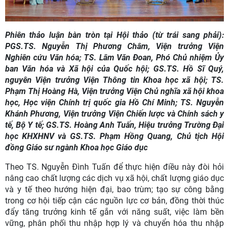
Phiên thảo luận bàn tròn tại Hội thảo (từ trái sang phải):
PGS.TS. Nguyễn Thị Phương Châm, Viện trưởng Viện
Nghiên cứu Văn hóa; TS. Lâm Văn Đoan, Phó Chủ nhiệm Ủy
ban Văn hóa và Xã hội của Quốc hội; GS.TS. Hồ Sĩ Quý,
nguyên Viện trưởng Viện Thông tin Khoa học xã hội; TS.
Phạm Thị Hoàng Hà, Viện trưởng Viện Chủ nghĩa xã hội khoa
học, Học viện Chính trị quốc gia Hồ Chí Minh; TS. Nguyễn
Khánh Phương, Viện trưởng Viện Chiến lược và Chính sách y
tế, Bộ Y tế; GS.TS. Hoàng Anh Tuấn, Hiệu trưởng Trường Đại
học KHXHNV và GS.TS. Phạm Hồng Quang, Chủ tịch Hội
đồng Giáo sư ngành Khoa học Giáo dục
Theo TS. Nguyễn Đình Tuấn để thực hiện điều này đòi hỏi
nâng cao chất lượng các dịch vụ xã hội, chất lượng giáo dục
và y tế theo hướng hiện đại, bao trùm; tạo sự công bằng
trong cơ hội tiếp cận các nguồn lực cơ bản, đồng thời thúc
đẩy tăng trưởng kinh tế gắn với năng suất, việc làm bền
vững, phân phối thu nhập hợp lý và chuyển hóa thu nhập