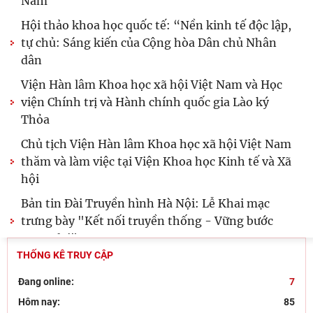
CƯỜNG TRAO ĐỔI HỌC THUẬT VỀ TÔN GIÁO VÀ
VĂN HÓA GIỮA VIỆT NAM VÀ
Lễ ký kết Thỏa thuận hợp tác giữa Viện Hàn lâm
Khoa học xã hội Việt Nam và Tỉnh ủy Cao Bằng
Khai mạc trưng bày “Kết nối truyền thống, vững
bước tương lai”
Giữ màu xanh đại ngàn từ “ý Đảng - lòng dân”:
phát huy tri thức địa phương của đồng bào dân
tộc
THỐNG KÊ TRUY CẬP
Đang online:
7
Hôm nay:
85