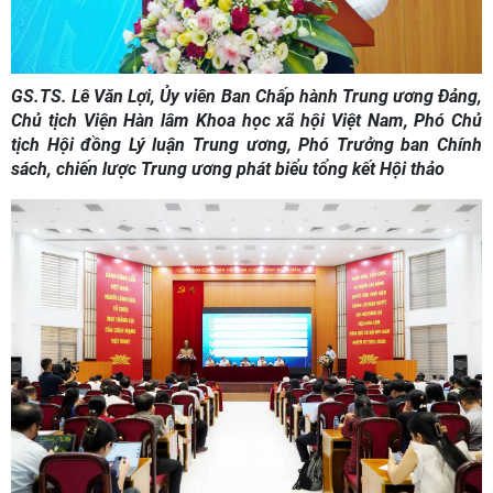
GS.TS. Lê Văn Lợi, Ủy viên Ban Chấp hành Trung ương Đảng,
Chủ tịch Viện Hàn lâm Khoa học xã hội Việt Nam
, Phó Chủ
tịch Hội đồng Lý luận Trung ương, Phó Trưởng ban Chính
sách, chiến lược Trung ương phát biểu tổng kết Hội thảo