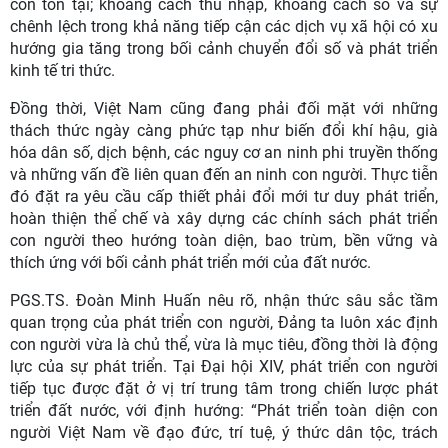
còn tồn tại; khoảng cách thu nhập, khoảng cách số và sự
chênh lệch trong khả năng tiếp cận các dịch vụ xã hội có xu
hướng gia tăng trong bối cảnh chuyển đổi số và phát triển
kinh tế tri thức.
Đồng thời, Việt Nam cũng đang phải đối mặt với những
thách thức ngày càng phức tạp như biến đổi khí hậu, già
hóa dân số, dịch bệnh, các nguy cơ an ninh phi truyền thống
và những vấn đề liên quan đến an ninh con người. Thực tiễn
đó đặt ra yêu cầu cấp thiết phải đổi mới tư duy phát triển,
hoàn thiện thể chế và xây dựng các chính sách phát triển
con người theo hướng toàn diện, bao trùm, bền vững và
thích ứng với bối cảnh phát triển mới của đất nước.
PGS.TS. Đoàn Minh Huấn nêu rõ, nhận thức sâu sắc tầm
quan trọng của phát triển con người, Đảng ta luôn xác định
con người vừa là chủ thể, vừa là mục tiêu, đồng thời là động
lực của sự phát triển. Tại Đại hội XIV, phát triển con người
tiếp tục được đặt ở vị trí trung tâm trong chiến lược phát
triển đất nước, với định hướng: “Phát triển toàn diện con
người Việt Nam về đạo đức, trí tuệ, ý thức dân tộc, trách