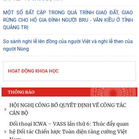
hệ Đối tác Chiến lược Toàn diện tăng cường Việt
MỘT SỐ BẤT CẬP TRONG QUÁ TRÌNH GIAO ĐẤT, GIAO
Nam
RỪNG CHO HỘ GIA ĐÌNH NGƯỜI BRU - VÂN KIỀU Ở TỈNH
Hội thảo khoa học quốc tế: “Nền kinh tế độc lập,
QUẢNG TRỊ
tự chủ: Sáng kiến của Cộng hòa Dân chủ Nhân
So sánh nghi lễ lên đồng của người Việt và nghi lễ then của
dân
người Nùng
Viện Hàn lâm Khoa học xã hội Việt Nam và Học
viện Chính trị và Hành chính quốc gia Lào ký
Thỏa
HOẠT ĐỘNG KHOA HỌC
Chủ tịch Viện Hàn lâm Khoa học xã hội Việt Nam
thăm và làm việc tại Viện Khoa học Kinh tế và Xã
THÔNG BÁO
hội
Bản tin Đài Truyền hình Hà Nội: Lễ Khai mạc
trưng bày "Kết nối truyền thống - Vững bước
tương lai"
ĐÓN TIẾP TS. ELENA GORDIENKO: TĂNG