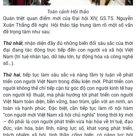
Toàn cảnh Hội thảo
Quán triệt quan điểm mới của Đại hội XIV, GS.TS. Nguyễn
Xuân Thắng đề nghị Hội thảo tập trung làm rõ một số vấn
đề trọng tâm như sau:
Thứ nhất
, nhận diện đầy đủ những biến đổi sâu sắc của thời
đại đang tác động trực tiếp đến con người và xã hội Việt
Nam (trí tuệ nhân tạo, dữ liệu lớn, tự động hóa và công nghệ
số…).
Thứ hai
, tiếp tục làm sâu sắc và nâng tầm lý luận về phát
triển con người Việt Nam trong điều kiện mới. Phát triển con
người không thể chỉ tiếp cận từ góc độ con người kinh tế hay
con người kỹ thuật, mà phải hướng tới phát triển con người
Việt Nam toàn diện, bền vững, bao trùm, gắn với an ninh, an
toàn và hạnh phúc. Đặc biệt, cần tiếp tục làm rõ nội hàm
“con người mới Việt Nam xã hội chủ nghĩa” trong thời kỳ mới
– đó phải là con người phát triển vừa hài hòa về trí tuệ, đạo
đức, văn hóa, bản lĩnh, năng lực số, khát vọng phát triển,
trách nhiệm xã hội, tinh thần cống hiến, có năng lực hội