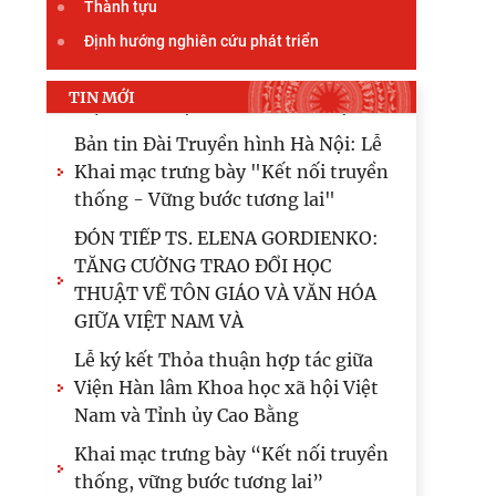
Thành tựu
chính quốc gia Lào ký Thỏa
Định hướng nghiên cứu phát triển
Chủ tịch Viện Hàn lâm Khoa học xã
hội Việt Nam thăm và làm việc tại
TIN MỚI
Viện Khoa học Kinh tế và Xã hội
Bản tin Đài Truyền hình Hà Nội: Lễ
Khai mạc trưng bày "Kết nối truyền
thống - Vững bước tương lai"
ĐÓN TIẾP TS. ELENA GORDIENKO:
TĂNG CƯỜNG TRAO ĐỔI HỌC
THUẬT VỀ TÔN GIÁO VÀ VĂN HÓA
GIỮA VIỆT NAM VÀ
Lễ ký kết Thỏa thuận hợp tác giữa
Viện Hàn lâm Khoa học xã hội Việt
Nam và Tỉnh ủy Cao Bằng
Khai mạc trưng bày “Kết nối truyền
thống, vững bước tương lai”