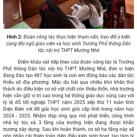
Hình 2:
Đoàn công tác thực hiện tham vấn, trao đổi ý kiến
cùng đội ngũ giáo viên và học sinh Trường Phổ thông Dân
tộc nội trú THPT Mường Nhé
Điểm khảo sát tiếp theo của đoàn công tác là Trường
Phổ thông Dân tộc nội trú THPT Mường Nhé, đơn vị hiện
đang đào tạo 487 học sinh là con em đồng bào các dân tộc
thiểu số địa phương. Mặc dù trải qua nhiều khó khăn thử
thách do điều kiện cơ sở vật chất còn thiếu thốn, nhà trường
hiện vẫn giữ vị trí cao trong hệ thống giáo dục vùng cao với
tỷ lệ đỗ tốt nghiệp THPT năm 2025 xếp thứ 11 toàn tỉnh
Điện Biên với 88 giải học sinh giỏi cấp tỉnh trong năm học
2024 - 2025. Nhằm đáp ứng quy mô phát triển, công trình
nhà ký túc xá 3 tầng của trường hiện đang được khẩn
trương xây dựng. Sau khi hoàn thành, cơ sở hạ tầng này sẽ
góp phần cải thiện toàn diện điều kiện sinh hoạt, tạo tâm lý