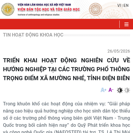
VI
EN
|
TIN HOẠT ĐỘNG KHOA HỌC
26/05/2026
TRIỂN KHAI HOẠT ĐỘNG NGHIÊN CỨU VỀ
HƯỚNG NGHIỆP TẠI CÁC TRƯỜNG PHỔ THÔNG
TRỌNG ĐIỂM XÃ MƯỜNG NHÉ, TỈNH ĐIỆN BIÊN
Trong khuôn khổ các hoạt động của nhiệm vụ: “Giải pháp
nâng cao hiệu quả hướng nghiệp cho học sinh dân tộc thiểu
số ở các trường phổ thông vùng biên giới Việt Nam - Trung
Quốc trong bối cảnh hiện nay” do Quỹ Phát triển khoa học
và công nghệ Quốc gia (NAFOSTED) tài trợ, TS. Lê Thị Mùi