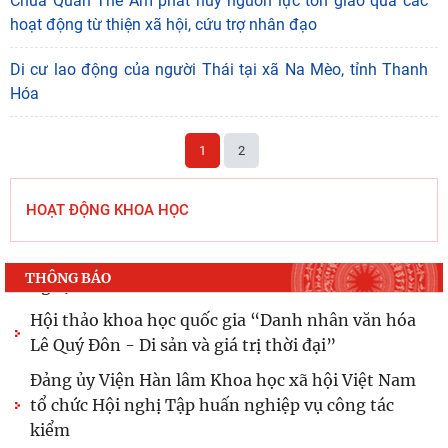
Chùa Quán Thế Âm phát huy nguồn lực tôn giáo qua các
hoạt động từ thiện xã hội, cứu trợ nhân đạo
Lễ ký kết Thỏa thuận hợp tác giữa Viện Hàn lâm
Khoa học xã hội Việt Nam và Tỉnh ủy Cao Bằng
Di cư lao động của người Thái tại xã Na Mèo, tỉnh Thanh
Khai mạc trưng bày “Kết nối truyền thống, vững
Hóa
bước tương lai”
Giữ màu xanh đại ngàn từ “ý Đảng - lòng dân”:
1
2
phát huy tri thức địa phương của đồng bào dân
tộc
HOẠT ĐỘNG KHOA HỌC
Thường trực Hội đồng Lý luận Trung ương làm
việc với Tiểu ban Văn hóa - Xã hội - Văn học,
THÔNG BÁO
nghệ
Hội thảo khoa học quốc gia “Danh nhân văn hóa
Lê Quý Đôn - Di sản và giá trị thời đại”
Đảng ủy Viện Hàn lâm Khoa học xã hội Việt Nam
tổ chức Hội nghị Tập huấn nghiệp vụ công tác
kiểm