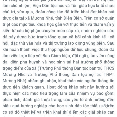
làm chủ nhiệm, Viện Dân tộc học và Tôn giáo học là tổ chức
chủ trì, vừa qua, đoàn công tác đã triển khai đợt khảo sát
thực địa tại xã Mường Nhé, tỉnh Điện Biên. Trên cơ sở quán
triệt các mục tiêu khoa học gắn với thực tiễn và tham vấn ý
kiến từ các bộ phận chuyên môn cấp xã, nhóm nghiên cứu
đã xây dựng bức tranh tổng quan về bối cảnh kinh tế - xã
hội, đặc thù văn hóa và thị trường lao động vùng biên. Sau
khi hoàn thành việc thu thập nguồn dữ liệu chung, đoàn đã
làm việc trực tiếp với Ban Giám hiệu, đội ngũ giáo viên cùng
đại diện phụ huynh và học sinh tại hai trường phổ thông
trọng điểm của xã (Trường Phổ thông Dân tộc bán trú THCS
Mường Nhé và Trường Phổ thông Dân tộc nội trú THPT
Mường Nhé) nhằm ghi nhận, khai thác các nguồn thông tin
thực tiễn khách quan. Hoạt động khảo sát này hướng tới
thực hiện các mục tiêu trọng tâm của nhiệm vụ bao gồm:
phân tích, đánh giá thực trạng, các yếu tố ảnh hưởng đến
hiệu quả hướng nghiệp cho học sinh dân tộc thiểu số;trên
cơ sở đó thiết kế và triển khai thí điểm các giải pháp can