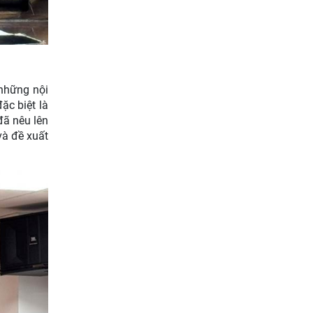
Giữ màu xanh đại ngàn từ “ý
Đảng - lòng dân”: phát huy
tri thức địa phương của đồng
bào dân tộc
 những nội
ặc biệt là
đã nêu lên
và đề xuất