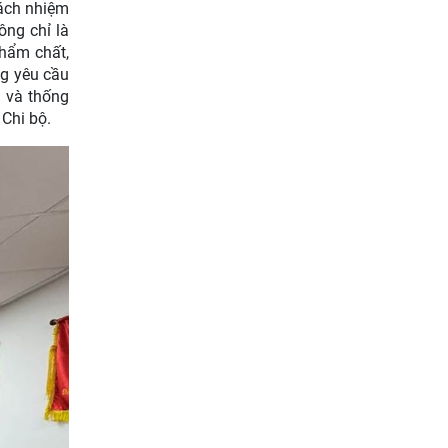
rách nhiệm
ông chỉ là
phẩm chất,
ng yêu cầu
m và thống
 Chi bộ.