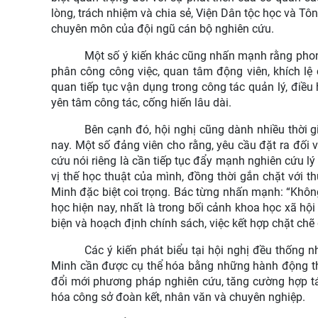
lòng, trách nhiệm và chia sẻ, Viện Dân tộc học và T
chuyên môn của đội ngũ cán bộ nghiên cứu.
Một số ý kiến khác cũng nhấn mạnh rằng phong
phân công công việc, quan tâm động viên, khích lệ 
quan tiếp tục vận dụng trong công tác quản lý, điề
yên tâm công tác, cống hiến lâu dài.
Bên cạnh đó, hội nghị cũng dành nhiều thời gi
nay. Một số đảng viên cho rằng, yêu cầu đặt ra đối
cứu nói riêng là cần tiếp tục đẩy mạnh nghiên cứu lý
vị thế học thuật của mình, đồng thời gắn chặt với t
Minh đặc biệt coi trọng. Bác từng nhấn mạnh: “Khôn
học hiện nay, nhất là trong bối cảnh khoa học xã h
biện và hoạch định chính sách, việc kết hợp chặt chẽ g
Các ý kiến phát biểu tại hội nghị đều thống 
Minh cần được cụ thể hóa bằng những hành động thi
đổi mới phương pháp nghiên cứu, tăng cường hợp tá
hóa công sở đoàn kết, nhân văn và chuyên nghiệp.