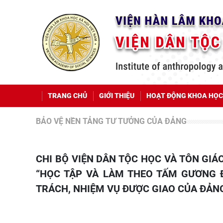
TRANG CHỦ
GIỚI THIỆU
HOẠT ĐỘNG KHOA HỌC
BẢO VỆ NỀN TẢNG TƯ TƯỞNG CỦA ĐẢNG
CHI BỘ VIỆN DÂN TỘC HỌC VÀ TÔN GIÁO HỌC TỔ CHỨC HỘI NGHỊ CHUYÊN ĐỀ QUÝ II NĂM 2026:
“HỌC TẬP VÀ LÀM THEO TẤM GƯƠNG 
TRÁCH, NHIỆM VỤ ĐƯỢC GIAO CỦA ĐẢNG