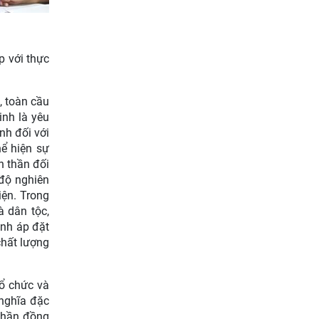
p với thực
, toàn cầu
inh là yêu
nh đối với
hể hiện sự
h thần đối
 độ nghiên
iện. Trong
à dân tộc,
ánh áp đặt
chất lượng
tổ chức và
 nghĩa đặc
 thần đồng