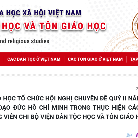
CÁC DÂN TỘC Ở VIỆT NAM
CÁC TÔN GIÁO Ở VIỆT NAM
TẠP
ĐẠO ĐỨC HỒ CHÍ MINH TRONG THỰC HIỆN CÁ
 VIÊN CHI BỘ VIỆN DÂN TỘC HỌC VÀ TÔN GIÁO 