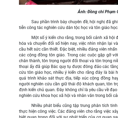
Ảnh: Đồng chí Phạm Q
Sau phần trình bày chuyên đề, hội nghị đã ghi
tiễn công tác nghiên cứu dân tộc học và tôn giáo học
Một số ý kiến cho rằng, trong bối cảnh xã hội
hóa và chuyển đổi số hiện nay, việc nhìn nhận lại 
cầu hết sức cần thiết. Đặc biệt, nhiều đảng viên nhấ
các cộng đồng tôn giáo. Trong các cuộc gặp gỡ với 
chân thành, tôn trọng người đối thoại và tôn trọng ni
thoại ấy đã giúp Bác quy tụ được đông đảo các tầng
cứu tôn giáo học, nhiều ý kiến cho rằng đây là bài 
quá trình khảo sát thực địa, tiếp xúc cộng đồng ha
người nghiên cứu cần giữ thái độ khách quan, tôn trọ
định kiến chủ quan. Đây không chỉ là yêu cầu về đạ
nghiên cứu khoa học xã hội và nhân văn trong bối cả
Nhiều phát biểu cũng tập trung phân tích tin
thực hiện công việc. Các đảng viên cho rằng việc x
biệt quan trọng đối với sự phát triển của cơ quan sa