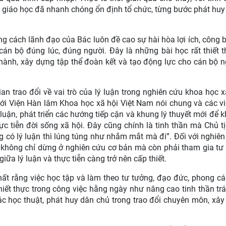
ôn giáo học đã nhanh chóng ổn định tổ chức, từng bước phát hu
 cách lãnh đạo của Bác luôn đề cao sự hài hòa lợi ích, công 
cán bộ đúng lúc, đúng người. Đây là những bài học rất thiết 
u hành, xây dựng tập thể đoàn kết và tạo động lực cho cán bộ 
an trao đổi về vai trò của lý luận trong nghiên cứu khoa học x
 với Viện Hàn lâm Khoa học xã hội Việt Nam nói chung và các v
 luận, phát triển các hướng tiếp cận và khung lý thuyết mới để 
hực tiễn đời sống xã hội. Đây cũng chính là tinh thần mà Chủ t
g có lý luận thì lúng túng như nhắm mắt mà đi”. Đối với nghiê
ội không chỉ dừng ở nghiên cứu cơ bản mà còn phải tham gia tư
iữa lý luận và thực tiễn càng trở nên cấp thiết.
nhất rằng việc học tập và làm theo tư tưởng, đạo đức, phong c
ết thực trong công việc hằng ngày như nâng cao tinh thần tr
c học thuật, phát huy dân chủ trong trao đổi chuyên môn, xâ