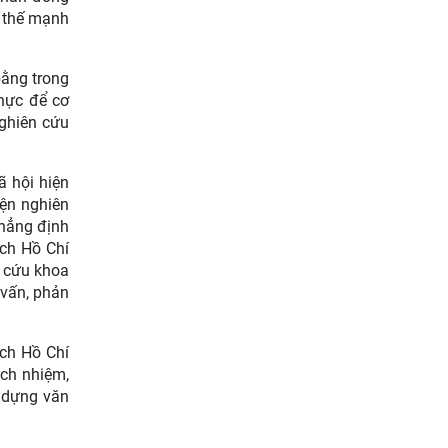
y thế mạnh
bằng trong
thực để cơ
nghiên cứu
ã hội hiện
iện nghiên
khẳng định
ịch Hồ Chí
n cứu khoa
 vấn, phản
ách Hồ Chí
ách nhiệm,
y dựng văn