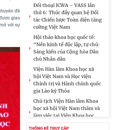
Đối thoại ICWA – VASS lần
 chuyên đề
thứ 6: Thúc đẩy quan hệ Đối
 được giao
tác Chiến lược Toàn diện tăng
 mở với sự
cường Việt Nam
Hội thảo khoa học quốc tế:
“Nền kinh tế độc lập, tự chủ:
Sáng kiến của Cộng hòa Dân
chủ Nhân dân
Viện Hàn lâm Khoa học xã
hội Việt Nam và Học viện
Chính trị và Hành chính quốc
gia Lào ký Thỏa
Chủ tịch Viện Hàn lâm Khoa
học xã hội Việt Nam thăm và
làm việc tại Viện Khoa học
Kinh tế và Xã hội
THỐNG KÊ TRUY CẬP