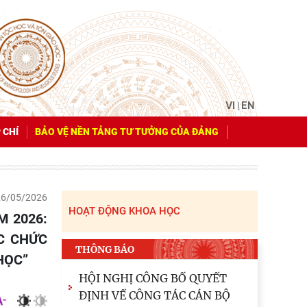
VI
EN
|
 CHÍ
BẢO VỆ NỀN TẢNG TƯ TƯỞNG CỦA ĐẢNG
26/05/2026
HOẠT ĐỘNG KHOA HỌC
C CHỨC
THÔNG BÁO
HỌC”
HỘI NGHỊ CÔNG BỐ QUYẾT
ĐỊNH VỀ CÔNG TÁC CÁN BỘ