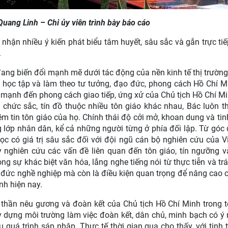
uang Linh – Chi ủy viên trình bày báo cáo
 nhận nhiều ý kiến phát biểu tâm huyết, sâu sắc và gắn trực tiế
.
 đang biến đổi mạnh mẽ dưới tác động của nền kinh tế thị trường
và học tập và làm theo tư tưởng, đạo đức, phong cách Hồ Chí M
n mạnh đến phong cách giao tiếp, ứng xử của Chủ tịch Hồ Chí Mi
chức sắc, tín đồ thuộc nhiều tôn giáo khác nhau, Bác luôn t
ềm tin tôn giáo của họ. Chính thái độ cởi mở, khoan dung và tin
 lớp nhân dân, kể cả những người từng ở phía đối lập. Từ góc
học có giá trị sâu sắc đối với đội ngũ cán bộ nghiên cứu của V
y nghiên cứu các vấn đề liên quan đến tôn giáo, tín ngưỡng v
ng sự khác biệt văn hóa, lắng nghe tiếng nói từ thực tiễn và tr
o đức nghề nghiệp mà còn là điều kiện quan trọng để nâng cao 
nh hiện nay.
h thần nêu gương và đoàn kết của Chủ tịch Hồ Chí Minh trong 
ây dựng môi trường làm việc đoàn kết, dân chủ, minh bạch có ý
u quá trình sáp nhập. Thực tế thời gian qua cho thấy, với tinh