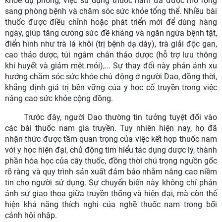
khỏe dự phòng, việc sử dụng thuốc nam đã được mở rộng
sang phòng bệnh và chăm sóc sức khỏe tổng thể. Nhiều bài
thuốc được điều chỉnh hoặc phát triển mới để dùng hàng
ngày, giúp tăng cường sức đề kháng và ngăn ngừa bệnh tật,
điển hình như trà lá khôi (trị bệnh dạ dày), trà giải độc gan,
cao thảo dược, túi ngâm chân thảo dược (hỗ trợ lưu thông
khí huyết và giảm mệt mỏi),... Sự thay đổi này phản ánh xu
hướng chăm sóc sức khỏe chủ động ở người Dao, đồng thời,
khẳng định giá trị bền vững của y học cổ truyền trong việc
nâng cao sức khỏe cộng đồng.
Trước đây, người Dao thường tin tưởng tuyệt đối vào
các bài thuốc nam gia truyền. Tuy nhiên hiện nay, họ đã
nhận thức được tầm quan trọng của việc kết hợp thuốc nam
với y học hiện đại, chủ động tìm hiểu tác dụng dược lý, thành
phần hóa học của cây thuốc, đồng thời chú trọng nguồn gốc
rõ ràng và quy trình sản xuất đảm bảo nhằm nâng cao niềm
tin cho người sử dụng. Sự chuyển biến này không chỉ phản
ánh sự giao thoa giữa truyền thống và hiện đại, mà còn thể
hiện khả năng thích nghi của nghề thuốc nam trong bối
cảnh hội nhập.