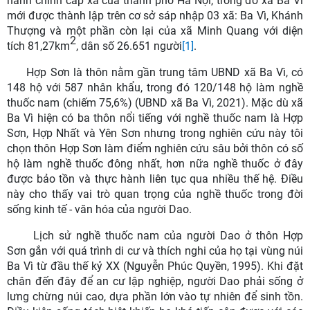
hành chính cấp xã của thành phố Hà Nội, trong đó xã Ba Vì
mới được thành lập trên cơ sở sáp nhập 03 xã: Ba Vì, Khánh
Thượng và một phần còn lại của xã Minh Quang với diện
2
tích 81,27km
, dân số 26.651 người
[1]
.
Hợp Sơn là thôn nằm gần trung tâm UBND xã Ba Vì, có
148 hộ với 587 nhân khẩu, trong đó 120/148 hộ làm nghề
thuốc nam (chiếm 75,6%) (UBND xã Ba Vì, 2021). Mặc dù xã
Ba Vì hiện có ba thôn nổi tiếng với nghề thuốc nam là Hợp
Sơn, Hợp Nhất và Yên Sơn nhưng trong nghiên cứu này tôi
chọn thôn Hợp Sơn làm điểm nghiên cứu sâu bởi thôn có số
hộ làm nghề thuốc đông nhất, hơn nữa nghề thuốc ở đây
được bảo tồn và thực hành liên tục qua nhiều thế hệ. Điều
này cho thấy vai trò quan trọng của nghề thuốc trong đời
sống kinh tế - văn hóa của người Dao.
Lịch sử nghề thuốc nam của người Dao ở thôn Hợp
Sơn gắn với quá trình di cư và thích nghi của họ tại vùng núi
Ba Vì từ đầu thế kỷ XX (Nguyễn Phúc Quyền, 1995). Khi đặt
chân đến đây để an cư lập nghiệp, người Dao phải sống ở
lưng chừng núi cao, dựa phần lớn vào tự nhiên để sinh tồn.