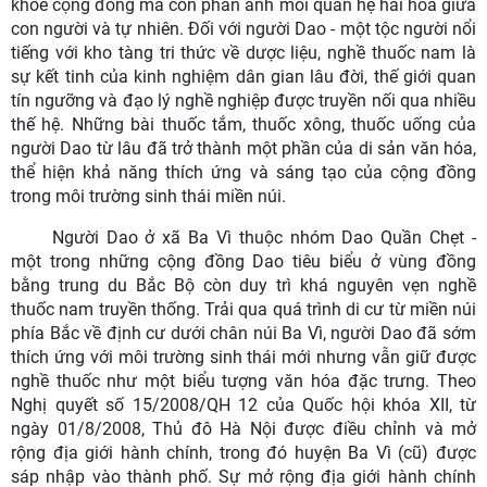
khỏe cộng đồng mà còn phản ánh mối quan hệ hài hòa giữa
con người và tự nhiên. Đối với người Dao - một tộc người nổi
tiếng với kho tàng tri thức về dược liệu, nghề thuốc nam là
sự kết tinh của kinh nghiệm dân gian lâu đời, thế giới quan
tín ngưỡng và đạo lý nghề nghiệp được truyền nối qua nhiều
thế hệ. Những bài thuốc tắm, thuốc xông, thuốc uống của
người Dao từ lâu đã trở thành một phần của di sản văn hóa,
thể hiện khả năng thích ứng và sáng tạo của cộng đồng
trong môi trường sinh thái miền núi.
Người Dao ở xã Ba Vì thuộc nhóm Dao Quần Chẹt -
một trong những cộng đồng Dao tiêu biểu ở vùng đồng
bằng trung du Bắc Bộ còn duy trì khá nguyên vẹn nghề
thuốc nam truyền thống. Trải qua quá trình di cư từ miền núi
phía Bắc về định cư dưới chân núi Ba Vì, người Dao đã sớm
thích ứng với môi trường sinh thái mới nhưng vẫn giữ được
nghề thuốc như một biểu tượng văn hóa đặc trưng. Theo
Nghị quyết số 15/2008/QH 12 của Quốc hội khóa XII, từ
ngày 01/8/2008, Thủ đô Hà Nội được điều chỉnh và mở
rộng địa giới hành chính, trong đó huyện Ba Vì (cũ) được
sáp nhập vào thành phố. Sự mở rộng địa giới hành chính