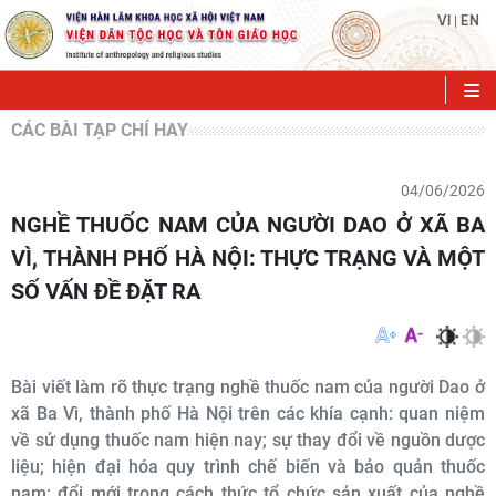
VI
EN
|
CÁC BÀI TẠP CHÍ HAY
04/06/2026
NGHỀ THUỐC NAM CỦA NGƯỜI DAO Ở XÃ BA
VÌ, THÀNH PHỐ HÀ NỘI: THỰC TRẠNG VÀ MỘT
SỐ VẤN ĐỀ ĐẶT RA
Bài viết làm rõ thực trạng nghề thuốc nam của người Dao ở
xã Ba Vì, thành phố Hà Nội trên các khía cạnh: quan niệm
về sử dụng thuốc nam hiện nay; sự thay đổi về nguồn dược
liệu; hiện đại hóa quy trình chế biến và bảo quản thuốc
nam; đổi mới trong cách thức tổ chức sản xuất của nghề