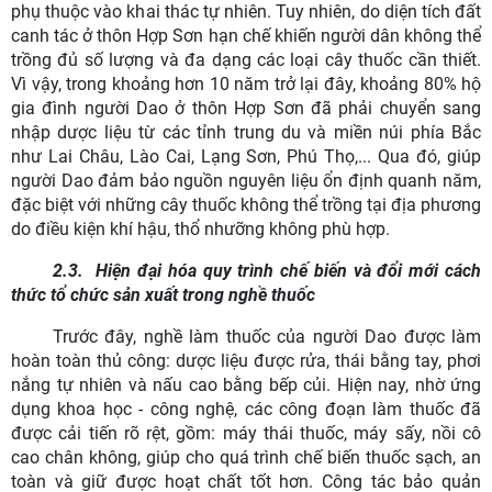
phụ thuộc vào khai thác tự nhiên. Tuy nhiên, do diện tích đất
canh tác ở thôn Hợp Sơn hạn chế khiến người dân không thể
trồng đủ số lượng và đa dạng các loại cây thuốc cần thiết.
Vì vậy, trong khoảng hơn 10 năm trở lại đây, khoảng 80% hộ
gia đình người Dao ở thôn Hợp Sơn đã phải chuyển sang
nhập dược liệu từ các tỉnh trung du và miền núi phía Bắc
như Lai Châu, Lào Cai, Lạng Sơn, Phú Thọ,... Qua đó, giúp
người Dao đảm bảo nguồn nguyên liệu ổn định quanh năm,
đặc biệt với những cây thuốc không thể trồng tại địa phương
do điều kiện khí hậu, thổ nhưỡng không phù hợp.
2.3.
Hiện đại hóa quy trình chế biến và đổi mới cách
thức tổ chức sản xuất trong nghề thuốc
Trước đây, nghề làm thuốc của người Dao được làm
hoàn toàn thủ công: dược liệu được rửa, thái bằng tay, phơi
nắng tự nhiên và nấu cao bằng bếp củi. Hiện nay, nhờ ứng
dụng khoa học - công nghệ, các công đoạn làm thuốc đã
được cải tiến rõ rệt, gồm: máy thái thuốc, máy sấy, nồi cô
cao chân không, giúp cho quá trình chế biến thuốc sạch, an
toàn và giữ được hoạt chất tốt hơn. Công tác bảo quản