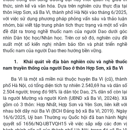
thức, sinh kế và văn hóa. Dựa trên nghiên cứu thực địa tại
thôn Hợp Sơn, xã Ba Vì, thành phố Hà Nội vào tháng 6/2025,
với việc sử dụng phương pháp phỏng vấn sâu và thảo luận
nhóm, bài viết tập trung phân tích thực trạng và một số vấn
đề đặt ra trong nghề thuốc nam của người Dao dưới góc
nhìn Dân tộc học/Nhân học. Trên cơ sở đó, nghiên cứu đề
xuất một số kiến nghị nhằm bảo tồn và phát triển nghề
thuốc nam của người Dao theo hướng bền vững.
1.
Khái quát về địa bàn nghiên cứu và nghề thuốc
nam truyền thống của người Dao ở thôn Hợp Sơn, xã Ba Vì
Ba Vì là một xã miền núi thuộc huyện Ba Vì (cũ), thành
phố Hà Nội, có tổng diện tích tự nhiên 2.540,69 ha và dân số
2.504 người; trong đó 98% là dân tộc Dao, 2% dân số còn lại
là người Mường và người Kinh (UBND xã Ba Vì, 2024b). Xã
gồm có 3 thôn: Hợp Nhất, Hợp Sơn và Yên Sơn, liên kết với
nhau bởi dãy núi Ba Vì (BCH Đảng bộ xã Ba Vì, 2019). Ngày
16/6/2025, Uỷ ban Thường vụ Quốc hội đã ban hành Nghị
quyết số 1656/NQ-UBTVQH15 về việc sắp xếp các đơn vị