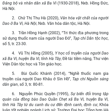
Đảng bộ và nhân dân xã Ba Vì
(1930-2018), Nxb. Hồng Đức,
Hà Nội.
2.
Chử Thị Thu Hà (2020),
Văn hóa vật chất của người
Dao ở Ba Vì, Hà Nội
, Nxb. Văn hóa dân tộc, Hà Nội.
3.
Trần Hồng Hạnh (2002), “Tri thức địa phương trong
sử dụng thuốc nam của người Dao Đỏ”,
Tạp chí Dân tộc học
,
số 5, tr. 23-30.
4.
Vũ Thị Hồng (2005),
Y học cổ truyền của người Dao
xã Ba Vì, huyện Ba Vì, tỉnh Hà Tây
, Đề tài tiềm năng, Thư viện
Viện Dân tộc học và Tôn giáo học.
5.
Bùi Quốc Khánh (2014), “Nghề thuốc nam gia
truyền của người Dao Khâu ở Sìn Hồ”,
Tạp chí Nguồn sáng
dân gian
, số 3, tr. 80-81.
6.
Nguyễn Phúc Quyền (1995),
Sự biến đổi trong tập
quán của đồng bào Dao Quần Chẹt xã Ba Vì, huyện Ba Vì,
tỉnh Hà Tây từ du canh du cư đến định canh, định cư
, Khóa
luận tốt nghiệp ngành Lịch sử, Trường Đại học Tổng hợp Hà