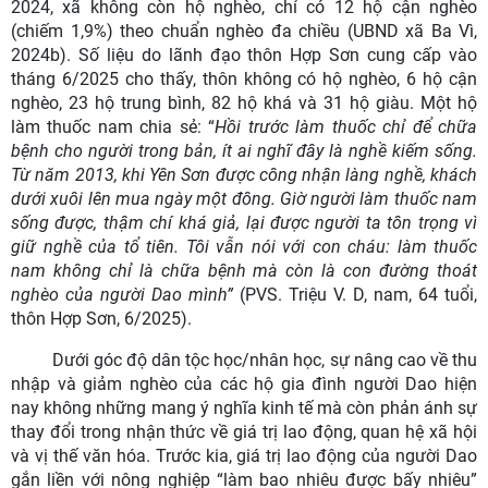
2024, xã không còn hộ nghèo, chỉ có 12 hộ cận nghèo
(chiếm 1,9%) theo chuẩn nghèo đa chiều (UBND xã Ba Vì,
2024b). Số liệu do lãnh đạo thôn Hợp Sơn cung cấp vào
tháng 6/2025 cho thấy, thôn không có hộ nghèo, 6 hộ cận
nghèo, 23 hộ trung bình, 82 hộ khá và 31 hộ giàu. Một hộ
làm thuốc nam chia sẻ: “
Hồi trước làm thuốc chỉ để chữa
bệnh cho người trong bản, ít ai nghĩ đây là nghề kiếm sống.
Từ năm 2013, khi Yên Sơn được công nhận làng nghề, khách
dưới xuôi lên mua ngày một đông. Giờ người làm thuốc nam
sống được, thậm chí khá giả, lại được người ta tôn trọng vì
giữ nghề của tổ tiên. Tôi vẫn nói với con cháu: làm thuốc
nam không chỉ là chữa bệnh mà còn là con đường thoát
nghèo của người Dao mình”
(PVS. Triệu V. D, nam, 64 tuổi,
thôn Hợp Sơn, 6/2025).
Dưới góc độ dân tộc học/nhân học, sự nâng cao về thu
nhập và giảm nghèo của các hộ gia đình người Dao hiện
nay không những mang ý nghĩa kinh tế mà còn phản ánh sự
thay đổi trong nhận thức về giá trị lao động, quan hệ xã hội
và vị thế văn hóa. Trước kia, giá trị lao động của người Dao
gắn liền với nông nghiệp “làm bao nhiêu được bấy nhiêu”