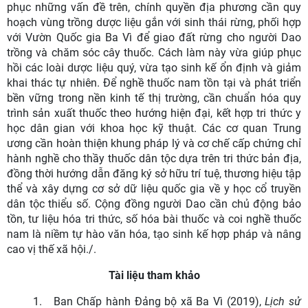
phục những vấn đề trên, chính quyền địa phương cần quy
hoạch vùng trồng dược liệu gắn với sinh thái rừng, phối hợp
với Vườn Quốc gia Ba Vì để giao đất rừng cho người Dao
trồng và chăm sóc cây thuốc. Cách làm này vừa giúp phục
hồi các loài dược liệu quý, vừa tạo sinh kế ổn định và giảm
khai thác tự nhiên. Để nghề thuốc nam tồn tại và phát triển
bền vững trong nền kinh tế thị trường, cần chuẩn hóa quy
trình sản xuất thuốc theo hướng hiện đại, kết hợp tri thức y
học dân gian với khoa học kỹ thuật. Các cơ quan Trung
ương cần hoàn thiện khung pháp lý và cơ chế cấp chứng chỉ
hành nghề cho thầy thuốc dân tộc dựa trên tri thức bản địa,
đồng thời hướng dẫn đăng ký sở hữu trí tuệ, thương hiệu tập
thể và xây dựng cơ sở dữ liệu quốc gia về y học cổ truyền
dân tộc thiểu số. Cộng đồng người Dao cần chủ động bảo
tồn, tư liệu hóa tri thức, số hóa bài thuốc và coi nghề thuốc
nam là niềm tự hào văn hóa, tạo sinh kế hợp pháp và nâng
cao vị thế xã hội./.
Tài liệu tham khảo
1.
Ban Chấp hành Đảng bộ xã Ba Vì (2019),
Lịch sử