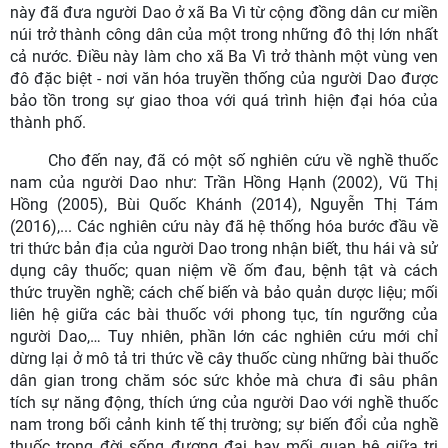
này đã đưa người Dao ở xã Ba Vì từ cộng đồng dân cư miền
núi trở thành công dân của một trong những đô thị lớn nhất
cả nước. Điều này làm cho xã Ba Vì trở thành một vùng ven
đô đặc biệt - nơi văn hóa truyền thống của người Dao được
bảo tồn trong sự giao thoa với quá trình hiện đại hóa của
thành phố.
Cho đến nay, đã có một số nghiên cứu về nghề thuốc
nam của người Dao như: Trần Hồng Hạnh (2002), Vũ Thị
Hồng (2005), Bùi Quốc Khánh (2014), Nguyễn Thị Tám
(2016),... Các nghiên cứu này đã hệ thống hóa bước đầu về
tri thức bản địa của người Dao trong nhận biết, thu hái và sử
dụng cây thuốc; quan niệm về ốm đau, bệnh tật và cách
thức truyền nghề; cách chế biến và bảo quản dược liệu; mối
liên hệ giữa các bài thuốc với phong tục, tín ngưỡng của
người Dao,… Tuy nhiên, phần lớn các nghiên cứu mới chỉ
dừng lại ở mô tả tri thức về cây thuốc cùng những bài thuốc
dân gian trong chăm sóc sức khỏe mà chưa đi sâu phân
tích sự năng động, thích ứng của người Dao với nghề thuốc
nam trong bối cảnh kinh tế thị trường; sự biến đổi của nghề
thuốc trong đời sống đương đại hay mối quan hệ giữa tri