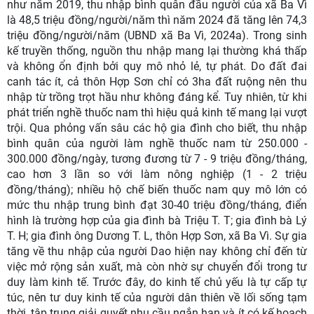
như năm 2019, thu nhập bình quân đầu người của xã Ba Vì
là 48,5 triệu đồng/người/năm thì năm 2024 đã tăng lên 74,3
triệu đồng/người/năm (UBND xã Ba Vì, 2024a). Trong sinh
kế truyền thống, nguồn thu nhập mang lại thường khá thấp
và không ổn định bởi quy mô nhỏ lẻ, tự phát. Do đất đai
canh tác ít, cả thôn Hợp Sơn chỉ có 3ha đất ruộng nên thu
nhập từ trồng trọt hầu như không đáng kể. Tuy nhiên, từ khi
phát triển nghề thuốc nam thì hiệu quả kinh tế mang lại vượt
trội. Qua phỏng vấn sâu các hộ gia đình cho biết, thu nhập
bình quân của người làm nghề thuốc nam từ 250.000 -
300.000 đồng/ngày, tương đương từ 7 - 9 triệu đồng/tháng,
cao hơn 3 lần so với làm nông nghiệp (1 - 2 triệu
đồng/tháng); nhiều hộ chế biến thuốc nam quy mô lớn có
mức thu nhập trung bình đạt 30-40 triệu đồng/tháng, điển
hình là trường hợp của gia đình bà Triệu T. T; gia đình bà Lý
T. H; gia đình ông Dương T. L, thôn Hợp Sơn, xã Ba Vì. Sự gia
tăng về thu nhập của người Dao hiện nay không chỉ đến từ
việc mở rộng sản xuất, mà còn nhờ sự chuyển đổi trong tư
duy làm kinh tế. Trước đây, do kinh tế chủ yếu là tự cấp tự
túc, nên tư duy kinh tế của người dân thiên về lối sống tạm
thời, tập trung giải quyết nhu cầu ngắn hạn và ít có kế hoạch