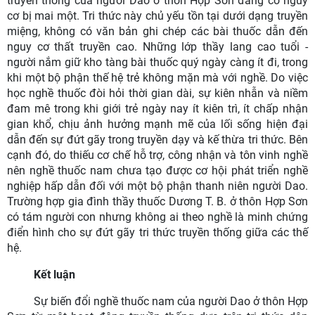
truyền thống của người Dao ở thôn Hợp Sơn đang có nguy
cơ bị mai một. Tri thức này chủ yếu tồn tại dưới dạng truyền
miệng, không có văn bản ghi chép các bài thuốc dẫn đến
nguy cơ thất truyền cao. Những lớp thầy lang cao tuổi -
người nắm giữ kho tàng bài thuốc quý ngày càng ít đi, trong
khi một bộ phận thế hệ trẻ không mặn mà với nghề. Do việc
học nghề thuốc đòi hỏi thời gian dài, sự kiên nhẫn và niềm
đam mê trong khi giới trẻ ngày nay ít kiên trì, ít chấp nhận
gian khổ, chịu ảnh hưởng mạnh mẽ của lối sống hiện đại
dẫn đến sự đứt gãy trong truyền dạy và kế thừa tri thức. Bên
cạnh đó, do thiếu cơ chế hỗ trợ, công nhận và tôn vinh nghề
nên nghề thuốc nam chưa tạo được cơ hội phát triển nghề
nghiệp hấp dẫn đối với một bộ phận thanh niên người Dao.
Trường hợp gia đình thầy thuốc Dương T. B. ở thôn Hợp Sơn
có tám người con nhưng không ai theo nghề là minh chứng
điển hình cho sự đứt gãy tri thức truyền thống giữa các thế
hệ.
Kết luận
Sự biến đổi nghề thuốc nam của người Dao ở thôn Hợp