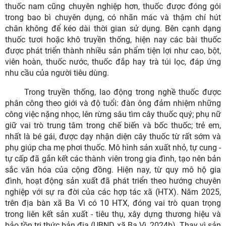
thuốc nam cũng chuyên nghiệp hơn, thuốc được đóng gói
trong bao bì chuyên dụng, có nhãn mác và thậm chí hút
chân không để kéo dài thời gian sử dụng. Bên cạnh dạng
thuốc tươi hoặc khô truyền thống, hiện nay các bài thuốc
được phát triển thành nhiều sản phẩm tiện lợi như cao, bột,
viên hoàn, thuốc nước, thuốc đắp hay trà túi lọc, đáp ứng
nhu cầu của người tiêu dùng.
Trong truyền thống, lao động trong nghề thuốc được
phân công theo giới và độ tuổi: đàn ông đảm nhiệm những
công việc nặng nhọc, lên rừng sâu tìm cây thuốc quý; phụ nữ
giữ vai trò trung tâm trong chế biến và bốc thuốc; trẻ em,
nhất là bé gái, được dạy nhận diện cây thuốc từ rất sớm và
phụ giúp cha mẹ phơi thuốc. Mô hình sản xuất nhỏ, tự cung -
tự cấp đã gắn kết các thành viên trong gia đình, tạo nên bản
sắc văn hóa của cộng đồng. Hiện nay, từ quy mô hộ gia
đình, hoạt động sản xuất đã phát triển theo hướng chuyên
nghiệp với sự ra đời của các hợp tác xã (HTX). Năm 2025,
trên địa bàn xã Ba Vì có 10 HTX, đóng vai trò quan trọng
trong liên kết sản xuất - tiêu thụ, xây dựng thương hiệu và
bảo tồn tri thức bản địa (UBND xã Ba Vì, 2024b). Thay vì sản