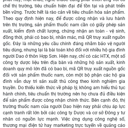
chế thị trường, tiêu chuẩn hiện đại để tồn tại và phát triển
bền vững. Trước hết là rào cản về tiêu chuẩn hóa sản phẩm.
Theo quy định hiện nay, để được công nhận và lưu hành
trên thị trường, sản phẩm thuốc nam cần có giấy phép sản
xuất, kiểm định chất lượng, chứng nhận an toàn - vệ sinh,
đồng thời, phải có bao bì, nhãn mác, mã QR truy xuất nguồn
gốc. Đây là những yêu cầu chính đáng nhằm bảo vệ người
tiêu dùng, nhưng lại là bài toán khó đối với nhiều hộ gia đình
người Dao ở thôn Hợp Sơn. Hiện nay, chỉ có các HTX, một số
công ty dược liệu trên địa bàn và những hộ sản xuất, kinh
doanh quy mô lớn đã có bao bì, mã QR truy xuất nguồn gốc
đối với sản phẩm thuốc nam, còn một bộ phận các hộ gia
đình vẫn duy trì sản xuất thủ công theo kinh nghiệm gia
truyền. Do thiếu kiến thức về pháp lý, không am hiểu thủ tục
hành chính, tiêu chuẩn thị trường nên họ chưa đủ điều kiện
để sản phẩm được công nhận chính thức. Bên cạnh đó, thị
trường thuốc nam của người Dao hiện nay phải chịu áp lực
cạnh tranh rất lớn bởi các công ty Dược và cơ sở Đông y tư
nhân có nguồn lực mạnh. Việc ứng dụng công nghệ số,
thương mại điện tử hay marketing trực tuyến về quảng cáo