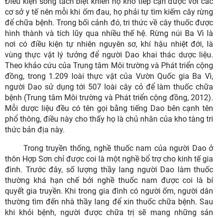
Điều kiện sống tách biệt khiến họ khó tiếp cận được với các
cơ sở y tế nên mỗi khi ốm đau, họ phải tự tìm kiếm cây rừng
để chữa bệnh. Trong bối cảnh đó, tri thức về cây thuốc được
hình thành và tích lũy qua nhiều thế hệ. Rừng núi Ba Vì là
nơi có điều kiện tự nhiên nguyên sơ, khí hậu nhiệt đới, là
vùng thực vật lý tưởng để người Dao khai thác dược liệu.
Theo khảo cứu của Trung tâm Môi trường và Phát triển cộng
đồng, trong 1.209 loài thực vật của Vườn Quốc gia Ba Vì,
người Dao sử dụng tới 507 loài cây cỏ để làm thuốc chữa
bệnh (Trung tâm Môi trường và Phát triển cộng đồng, 2012).
Mỗi dược liệu đều có tên gọi bằng tiếng Dao bên cạnh tên
phổ thông, điều này cho thấy họ là chủ nhân của kho tàng tri
thức bản địa này.
Trong truyền thống, nghề thuốc nam của người Dao ở
thôn Hợp Sơn chỉ được coi là một nghề bổ trợ cho kinh tế gia
đình. Trước đây, số lượng thầy lang người Dao làm thuốc
thường khá hạn chế bởi nghề thuốc nam được coi là bí
quyết gia truyền. Khi trong gia đình có người ốm, người dân
thường tìm đến nhà thầy lang để xin thuốc chữa bệnh. Sau
khi khỏi bệnh, người được chữa trị sẽ mang những sản