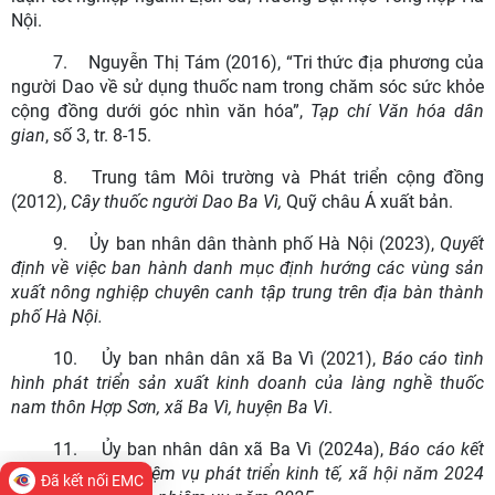
Nội.
7.
Nguyễn Thị Tám (2016), “Tri thức địa phương của
người Dao về sử dụng thuốc nam trong chăm sóc sức khỏe
cộng đồng dưới góc nhìn văn hóa”,
Tạp chí Văn hóa dân
gian
, số 3, tr. 8-15.
8.
Trung tâm Môi trường và Phát triển cộng đồng
(2012),
Cây thuốc người Dao Ba Vì,
Quỹ châu Á xuất bản.
9.
Ủy ban nhân dân thành phố Hà Nội (2023),
Quyết
định về việc ban hành danh mục định hướng các vùng sản
xuất nông nghiệp chuyên canh tập trung trên địa bàn thành
phố Hà Nội.
10.
Ủy ban nhân dân xã Ba Vì (2021),
Báo cáo tình
hình phát triển sản xuất kinh doanh của làng nghề thuốc
nam thôn Hợp Sơn, xã Ba Vì, huyện Ba Vì
.
11.
Ủy ban nhân dân xã Ba Vì (2024a),
Báo cáo k
ết
quả thực hiện nhiệm vụ phát triển kinh tế, xã hội năm 2024
Đã kết nối EMC