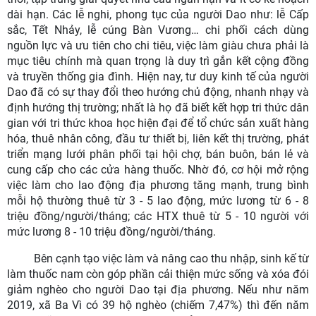
dài hạn. Các lễ nghi, phong tục của người Dao như: lễ Cấp
sắc, Tết Nhảy, lễ cúng Bàn Vương… chi phối cách dùng
nguồn lực và ưu tiên cho chi tiêu, việc làm giàu chưa phải là
mục tiêu chính mà quan trọng là duy trì gắn kết cộng đồng
và truyền thống gia đình. Hiện nay, tư duy kinh tế của người
Dao đã có sự thay đổi theo hướng chủ động, nhanh nhạy và
định hướng thị trường; nhất là họ đã biết kết hợp tri thức dân
gian với tri thức khoa học hiện đại để tổ chức sản xuất hàng
hóa, thuê nhân công, đầu tư thiết bị, liên kết thị trường, phát
triển mạng lưới phân phối tại hội chợ, bán buôn, bán lẻ và
cung cấp cho các cửa hàng thuốc. Nhờ đó, cơ hội mở rộng
việc làm cho lao động địa phương tăng mạnh, trung bình
mỗi hộ thường thuê từ 3 - 5 lao động, mức lương từ 6 - 8
triệu đồng/người/tháng; các HTX thuê từ 5 - 10 người với
mức lương 8 - 10 triệu đồng/người/tháng.
Bên cạnh tạo việc làm và nâng cao thu nhập, sinh kế từ
làm thuốc nam còn góp phần cải thiện mức sống và xóa đói
giảm nghèo cho người Dao tại địa phương. Nếu như năm
2019, xã Ba Vì có 39 hộ nghèo (chiếm 7,47%) thì đến năm