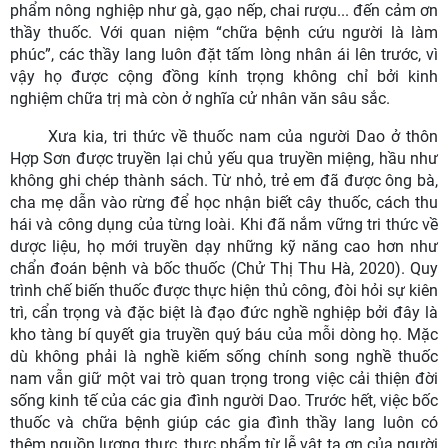
phẩm nông nghiệp như gà, gạo nếp, chai rượu... đến cảm ơn
thầy thuốc. Với quan niệm “chữa bệnh cứu người là làm
phúc”, các thầy lang luôn đặt tấm lòng nhân ái lên trước, vì
vậy họ được cộng đồng kính trọng không chỉ bởi kinh
nghiệm chữa trị mà còn ở nghĩa cử nhân văn sâu sắc.
Xưa kia, tri thức về thuốc nam của người Dao ở thôn
Hợp Sơn được truyền lại chủ yếu qua truyền miệng, hầu như
không ghi chép thành sách. Từ nhỏ, trẻ em đã được ông bà,
cha mẹ dẫn vào rừng để học nhận biết cây thuốc, cách thu
hái và công dụng của từng loài. Khi đã nắm vững tri thức về
dược liệu, họ mới truyền dạy những kỹ năng cao hơn như
chẩn đoán bệnh và bốc thuốc (Chử Thị Thu Hà, 2020). Quy
trình chế biến thuốc được thực hiện thủ công, đòi hỏi sự kiên
trì, cẩn trọng và đặc biệt là đạo đức nghề nghiệp bởi đây là
kho tàng bí quyết gia truyền quý báu của mỗi dòng họ. Mặc
dù không phải là nghề kiếm sống chính song nghề thuốc
nam vẫn giữ một vai trò quan trọng trong việc cải thiện đời
sống kinh tế của các gia đình người Dao. Trước hết, việc bốc
thuốc và chữa bệnh giúp các gia đình thầy lang luôn có
thêm nguồn lương thực, thực phẩm từ lễ vật tạ ơn của người