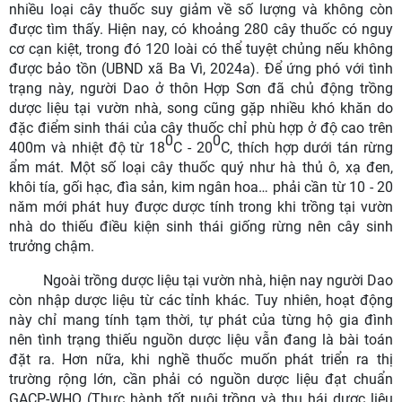
nhiều loại cây thuốc suy giảm về số lượng và không còn
được tìm thấy. Hiện nay, có khoảng 280 cây thuốc có nguy
cơ cạn kiệt, trong đó 120 loài có thể tuyệt chủng nếu không
được bảo tồn (UBND xã Ba Vì, 2024a). Để ứng phó với tình
trạng này, người Dao ở thôn Hợp Sơn đã chủ động trồng
dược liệu tại vườn nhà, song cũng gặp nhiều khó khăn do
đặc điểm sinh thái của cây thuốc chỉ phù hợp ở độ cao trên
0
0
400m và nhiệt độ từ 18
C - 20
C, thích hợp dưới tán rừng
ẩm mát. Một số loại cây thuốc quý như hà thủ ô, xạ đen,
khôi tía, gối hạc, đìa sản, kim ngân hoa… phải cần từ 10 - 20
năm mới phát huy được dược tính trong khi trồng tại vườn
nhà do thiếu điều kiện sinh thái giống rừng nên cây sinh
trưởng chậm.
Ngoài trồng dược liệu tại vườn nhà, hiện nay người Dao
còn nhập dược liệu từ các tỉnh khác. Tuy nhiên, hoạt động
này chỉ mang tính tạm thời, tự phát của từng hộ gia đình
nên tình trạng thiếu nguồn dược liệu vẫn đang là bài toán
đặt ra. Hơn nữa, khi nghề thuốc muốn phát triển ra thị
trường rộng lớn, cần phải có nguồn dược liệu đạt chuẩn
GACP-WHO (Thực hành tốt nuôi trồng và thu hái dược liệu