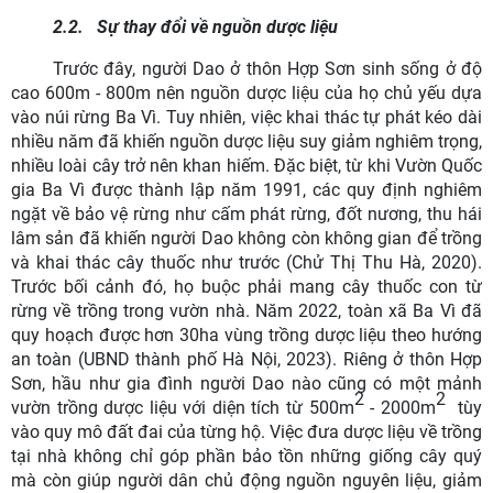
2.2.
Sự thay đổi về nguồn dược liệu
Trước đây, người Dao ở thôn Hợp Sơn sinh sống ở độ
cao 600m - 800m nên nguồn dược liệu của họ chủ yếu dựa
vào núi rừng Ba Vì. Tuy nhiên, việc khai thác tự phát kéo dài
nhiều năm đã khiến nguồn dược liệu suy giảm nghiêm trọng,
nhiều loài cây trở nên khan hiếm. Đặc biệt, từ khi Vườn Quốc
gia Ba Vì được thành lập năm 1991, các quy định nghiêm
ngặt về bảo vệ rừng như cấm phát rừng, đốt nương, thu hái
lâm sản đã khiến người Dao không còn không gian để trồng
và khai thác cây thuốc như trước (Chử Thị Thu Hà, 2020).
Trước bối cảnh đó, họ buộc phải mang cây thuốc con từ
rừng về trồng trong vườn nhà. Năm 2022, toàn xã Ba Vì đã
quy hoạch được hơn 30ha vùng trồng dược liệu theo hướng
an toàn (UBND thành phố Hà Nội, 2023). Riêng ở thôn Hợp
Sơn, hầu như gia đình người Dao nào cũng có một mảnh
2
2
vườn trồng dược liệu với diện tích từ 500m
- 2000m
tùy
vào quy mô đất đai của từng hộ. Việc đưa dược liệu về trồng
tại nhà không chỉ góp phần bảo tồn những giống cây quý
mà còn giúp người dân chủ động nguồn nguyên liệu, giảm