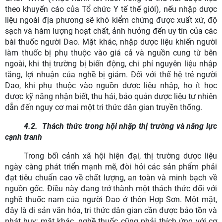
theo khuyến cáo của Tổ chức Y tế thế giới), nếu nhập dược
liệu ngoài địa phương sẽ khó kiểm chứng được xuất xứ, độ
sạch và hàm lượng hoạt chất, ảnh hưởng đến uy tín của các
bài thuốc người Dao. Mặt khác, nhập dược liệu khiến người
làm thuốc bị phụ thuộc vào giá cả và nguồn cung từ bên
ngoài, khi thị trường bị biến động, chi phí nguyên liệu nhập
tăng, lợi nhuận của nghề bị giảm. Đối với thế hệ trẻ người
Dao, khi phụ thuộc vào nguồn dược liệu nhập, họ ít học
được kỹ năng nhận biết, thu hái, bảo quản dược liệu tự nhiên
dẫn đến nguy cơ mai một tri thức dân gian truyền thống.
4.2.
Thách thức trong hội nhập thị trường và năng lực
cạnh tranh
Trong bối cảnh xã hội hiện đại, thị trường dược liệu
ngày càng phát triển mạnh mẽ, đòi hỏi các sản phẩm phải
đạt tiêu chuẩn cao về chất lượng, an toàn và minh bạch về
nguồn gốc. Điều này đang trở thành một thách thức đối với
nghề thuốc nam của người Dao ở thôn Hợp Sơn. Một mặt,
đây là di sản văn hóa, tri thức dân gian cần được bảo tồn và
phát huy; mặt khác, nghề thuốc cũng phải thích ứng với cơ