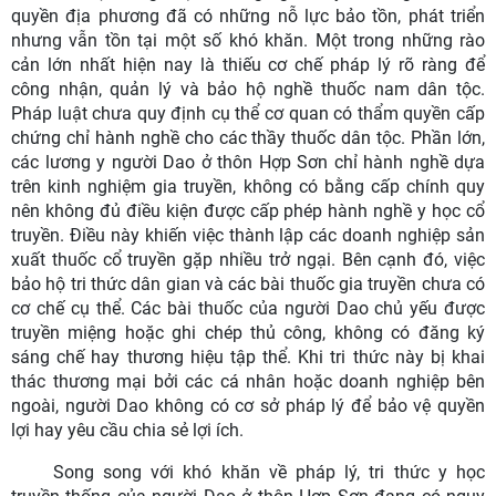
quyền địa phương đã có những nỗ lực bảo tồn, phát triển
nhưng vẫn tồn tại một số khó khăn. Một trong những rào
cản lớn nhất hiện nay là thiếu cơ chế pháp lý rõ ràng để
công nhận, quản lý và bảo hộ nghề thuốc nam dân tộc.
Pháp luật chưa quy định cụ thể cơ quan có thẩm quyền cấp
chứng chỉ hành nghề cho các thầy thuốc dân tộc. Phần lớn,
các lương y người Dao ở thôn Hợp Sơn chỉ hành nghề dựa
trên kinh nghiệm gia truyền, không có bằng cấp chính quy
nên không đủ điều kiện được cấp phép hành nghề y học cổ
truyền. Điều này khiến việc thành lập các doanh nghiệp sản
xuất thuốc cổ truyền gặp nhiều trở ngại. Bên cạnh đó, việc
bảo hộ tri thức dân gian và các bài thuốc gia truyền chưa có
cơ chế cụ thể. Các bài thuốc của người Dao chủ yếu được
truyền miệng hoặc ghi chép thủ công, không có đăng ký
sáng chế hay thương hiệu tập thể. Khi tri thức này bị khai
thác thương mại bởi các cá nhân hoặc doanh nghiệp bên
ngoài, người Dao không có cơ sở pháp lý để bảo vệ quyền
lợi hay yêu cầu chia sẻ lợi ích.
Song song với khó khăn về pháp lý, tri thức y học