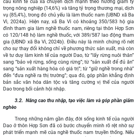
cấu kinh tế của xã chuyển dịch mạnh theo hướng giảm tỷ
trọng nông nghiệp (14,6%) và tăng tỷ trọng thương mại, dịch
vụ (85,4%), trong đó chủ yếu là làm thuốc nam (UBND xã Ba
Vì, 2024a). Hiện nay, xã Ba Vì có khoảng 350/583 hộ gia
đình tham gia làm nghề thuốc nam, riêng tại thôn Hợp Sơn
có 120/148 hộ làm nghề thuốc, với 389/587 lao động tham
gia (UBND xã Ba Vì, 2024b). Điều này là minh chứng rõ nét
cho sự thay đổi không chỉ về phương thức sản xuất, mà còn
về tư duy làm kinh tế của người Dao, từ “lấy rừng nuôi thân”
sang “bảo vệ rừng, sống cùng rừng”; từ “sản xuất để đủ ăn”
sang “sản xuất hàng hóa có giá trị”; từ “giữ nghề trong nhà”
đến “đưa nghề ra thị trường”; qua đó, góp phần khẳng định
bản sắc văn hóa dân tộc và tăng cường vị thế của người
Dao trong bối cảnh hội nhập.
3.2.
Nâng cao thu nhập, tạo việc làm và góp phần giảm
nghèo
Trong những năm gần đây, đời sống kinh tế của người
Dao ở thôn Hợp Sơn đã có bước chuyển mình rõ rệt nhờ sự
phát triển mạnh mẽ của nghề thuốc nam truyền thống. Nếu