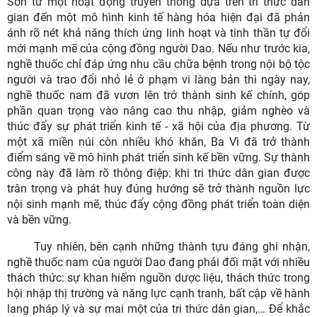
Sơn từ một hoạt động truyền thống dựa trên tri thức dân
gian đến một mô hình kinh tế hàng hóa hiện đại đã phản
ánh rõ nét khả năng thích ứng linh hoạt và tinh thần tự đổi
mới mạnh mẽ của cộng đồng người Dao. Nếu như trước kia,
nghề thuốc chỉ đáp ứng nhu cầu chữa bệnh trong nội bộ tộc
người và trao đổi nhỏ lẻ ở phạm vi làng bản thì ngày nay,
nghề thuốc nam đã vươn lên trở thành sinh kế chính, góp
phần quan trọng vào nâng cao thu nhập, giảm nghèo và
thúc đẩy sự phát triển kinh tế - xã hội của địa phương. Từ
một xã miền núi còn nhiều khó khăn, Ba Vì đã trở thành
điểm sáng về mô hình phát triển sinh kế bền vững. Sự thành
công này đã làm rõ thông điệp: khi tri thức dân gian được
trân trọng và phát huy đúng hướng sẽ trở thành nguồn lực
nội sinh mạnh mẽ, thúc đẩy cộng đồng phát triển toàn diện
và bền vững.
Tuy nhiên, bên cạnh những thành tựu đáng ghi nhận,
nghề thuốc nam của người Dao đang phải đối mặt với nhiều
thách thức: sự khan hiếm nguồn dược liệu, thách thức trong
hội nhập thị trường và năng lực cạnh tranh, bất cập về hành
lang pháp lý và sự mai một của tri thức dân gian,… Để khắc