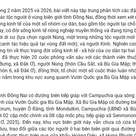
trong 2 năm 2025 và 2026, bài viết này tập trung phân tích các đ
ác tộc người ở vùng biên giới tỉnh Đồng Nai, đồng thời xem xét
ng kinh tế của một số nhóm cư dân, bao gồm tộc người tại chỗ
 đây, có đời sống kinh tế nông nghiệp truyền thống và đang từng 
ười di cư (lựa chọn người Nùng, một trong những tộc người mới
 canh tác hiệu quả tại vùng đất mới); và người Kinh. Nghiên c
tin về thực trạng đời sống kinh tế - xã hội của cư dân tại hai
 đã thực hiện 20 cuộc phỏng vấn sâu với các thành viên thu
Bưng, xã Đăk Ơ), người Nùng (thôn Cầu Sắt, xã Bù Gia Mập; t
hôn 6, xã Đăk Ơ), đồng thời, tổ chức một số cuộc thảo luận nh
u nằm trong khu vực xung quanh Vườn Quốc gia Bù Gia Mập và
 tỉnh Đồng Nai có đường biên tiếp giáp với Campuchia qua sông
hính của Vườn Quốc gia Bù Gia Mập. Xã Bù Gia Mập có đường biê
rum, huyện Ô Răng, tỉnh Mondulkiri, Campuchia (UBND xã Bù
ới 02 cặp mốc chính và 08 cặp mốc phụ, tiếp giáp xã Senmono
Ơ, 2025). Đến nay, khu vực biên giới này vẫn chưa có cửa k
lưu, trao đổi giữa các tộc người ở hai bên biên giới qua đườn
huê được thực hiện qua cửa khẩu Hoàng Diệu, xã Hưng Phước 