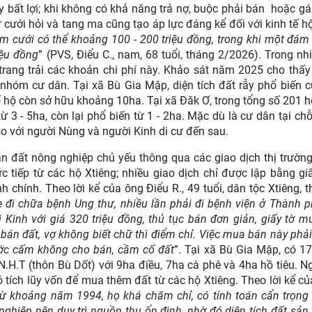
ay bất lợi; khi không có khả năng trả nợ, buộc phải bán hoặc g
ư cưới hỏi và tang ma cũng tạo áp lực đáng kể đối với kinh tế hộ
m cưới có thể khoảng 100 - 200 triệu đồng, trong khi một đám
iệu đồng
” (PVS, Điểu C., nam, 68 tuổi, tháng 2/2026). Trong nh
 trang trải các khoản chi phí này. Khảo sát năm 2025 cho thấ
 nhóm cư dân. Tại xã Bù Gia Mập, diện tích đất rẫy phổ biến 
ố hộ còn sở hữu khoảng 10ha. Tại xã Đăk Ơ, trong tổng số 201 h
ừ 3 - 5ha, còn lại phổ biến từ 1 - 2ha. Mặc dù là cư dân tại chỗ,
so với người Nùng và người Kinh di cư đến sau.
ận đất nông nghiệp chủ yếu thông qua các giao dịch thị trườ
 tiếp từ các hộ Xtiêng; nhiều giao dịch chỉ được lập bằng giấ
chính. Theo lời kể của ông Điểu R., 49 tuổi, dân tộc Xtiêng, t
 đi chữa bệnh Ung thư, nhiều lần phải đi bệnh viện ở Thành 
i Kinh với giá 320 triệu đồng, thủ tục bán đơn giản, giấy tờ 
 bán đất, vợ không biết chữ thì điểm chỉ. Việc mua bán này phải
ước cấm không cho bán, cầm cố đất
”. Tại xã Bù Gia Mập, có 1
 N.H.T (thôn Bù Dốt) với 9ha điều, 7ha cà phê và 4ha hồ tiêu. 
 tích lũy vốn để mua thêm đất từ các hộ Xtiêng. Theo lời kể c
ừ khoảng năm 1994, họ khá chăm chỉ, có tính toán cẩn trọng
nghiệp nên duy trì nguồn thu ổn định, nhờ đó diện tích đất sản