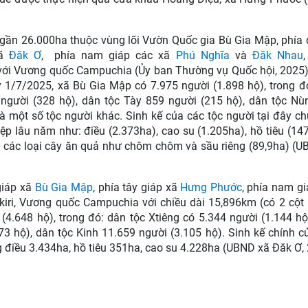
 gần 26.000ha thuộc vùng lõi Vườn Quốc gia Bù Gia Mập, phía
xã
Đăk Ơ
, phía nam giáp các xã
Phú Nghĩa
và
Đăk Nhau
p với Vương quốc Campuchia (Ủy ban Thường vụ Quốc hội, 2025)
 1/7/2025, xã Bù Gia Mập có 7.975 người (1.898 hộ), trong đ
 người (328 hộ), dân tộc Tày 859 người (215 hộ), dân tộc Nù
và một số tộc người khác. Sinh kế của các tộc người tại đây c
iệp lâu năm như: điều (2.373ha), cao su (1.205ha), hồ tiêu (14
n các loại cây ăn quả như chôm chôm và sầu riêng (89,9ha) (
giáp xã
Bù Gia Mập
, phía tây giáp xã
Hưng Phước
, phía nam g
lkiri, Vương quốc Campuchia với chiều dài 15,896km (có 2 cột
4.648 hộ), trong đó: dân tộc Xtiêng có 5.344 người (1.144 hộ
3 hộ), dân tộc Kinh 11.659 người (3.105 hộ). Sinh kế chính c
ng điều 3.434ha, hồ tiêu 351ha, cao su 4.228ha (UBND xã Đăk Ơ,