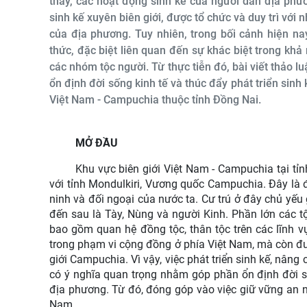
thấy, các hoạt động sinh kế của người dân địa phư
sinh kế xuyên biên giới, được tổ chức và duy trì với 
của địa phương. Tuy nhiên, trong bối cảnh hiện n
thức, đặc biệt liên quan đến sự khác biệt trong khả n
các nhóm tộc người. Từ thực tiễn đó, bài viết thảo
ổn định đời sống kinh tế và thúc đẩy phát triển sinh
Việt Nam - Campuchia thuộc tỉnh Đồng Nai.
MỞ ĐẦU
Khu vực biên giới Việt Nam - Campuchia tại tỉ
với tỉnh Mondulkiri, Vương quốc Campuchia. Đây là địa
ninh và đối ngoại của nước ta. Cư trú ở đây chủ yếu
đến sau là Tày, Nùng và người Kinh. Phần lớn các tộ
bao gồm quan hệ đồng tộc, thân tộc trên các lĩnh v
trong phạm vi cộng đồng ở phía Việt Nam, mà còn đư
giới Campuchia. Vì vậy, việc phát triển sinh kế, nân
có ý nghĩa quan trọng nhằm góp phần ổn định đời số
địa phương. Từ đó, đóng góp vào việc giữ vững an ni
Nam.