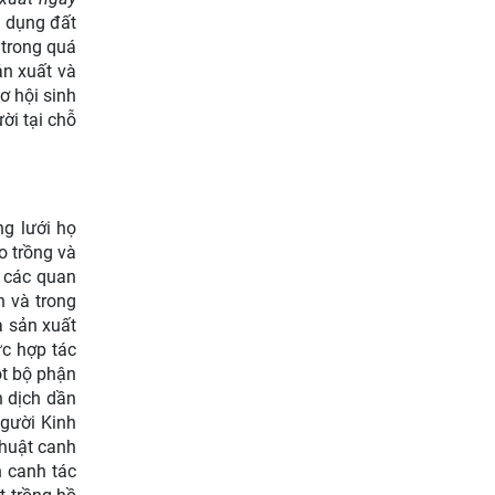
ử dụng đất
 trong quá
ản xuất và
ơ hội sinh
ời tại chỗ
ng lưới họ
o trồng và
ố các quan
n và trong
a sản xuất
ức hợp tác
ột bộ phận
n dịch dần
người Kinh
thuật canh
h canh tác