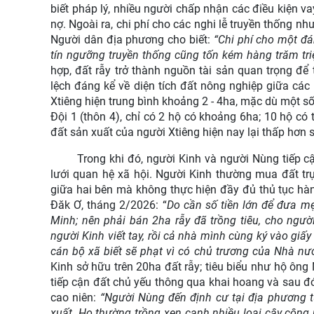
biết pháp lý, nhiều người chấp nhận các điều kiện v
nợ. Ngoài ra, chi phí cho các nghi lễ truyền thống nh
Người dân địa phương cho biết:
“Chi phí cho một đá
tín ngưỡng truyền thống cũng tốn kém hàng trăm tr
hợp, đất rẫy trở thành nguồn tài sản quan trọng để
lệch đáng kể về diện tích đất nông nghiệp giữa các
Xtiêng hiện trung bình khoảng 2 - 4ha, mặc dù một s
Đội 1 (thôn 4), chỉ có 2 hộ có khoảng 6ha; 10 hộ có t
đất sản xuất của người Xtiêng hiện nay lại thấp hơn 
Trong khi đó, người Kinh và người Nùng tiếp c
lưới quan hệ xã hội. Người Kinh thường mua đất trực
giữa hai bên mà không thực hiện đầy đủ thủ tục hành 
Đăk Ơ, tháng 2/2026: “
Do cần số tiền lớn để đưa mẹ
Minh; nên phải bán 2ha rẫy đã trồng tiêu, cho ngườ
người Kinh viết tay, rồi cả nhà mình cùng ký vào giấy
cán bộ xã biết sẽ phạt vì có chủ trương của Nhà n
Kinh sở hữu trên 20ha đất rẫy; tiêu biểu như hộ ông
tiếp cận đất chủ yếu thông qua khai hoang và sau đó
cao niên:
“Người Nùng đến định cư tại địa phương t
xuất. Họ thường trồng xen canh nhiều loại cây công 