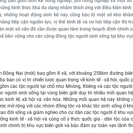
ơng bao gồm sinh kế nông nghiệp, phi nông nghiệp và một số
những hình thức khá đa dạng nhằm thích ứng với điều kiện kinh t
ay, những hoạt động sinh kế này cũng bộc lộ một số khó khăn
ăng tiếp cận nguồn lực, vị thế kinh tế và cơ hội tiếp cận thị t
 luận một số vấn đề cần được quan tâm trong hoạch định chính
 kế bền vững cho các cộng đồng tộc người sinh sống tại khu vực
nh Đồng Nai (mới) bao gồm 8 xã, với khoảng 258km đường biên
 bàn có vị trí chiến lược quan trọng về kinh tế - xã hội, quốc 
 gồm các tộc người tại chỗ như Mnông, Xtiêng và các tộc người
c người sinh sống tại vùng biên giới duy trì nhiều mối quan h
ực kinh tế, xã hội và văn hóa. Những mối quan hệ này không c
ợc mở rộng với các nhóm đồng tộc và khác tộc sinh sống ở kh
g cao đời sống và giảm nghèo cho cư dân các tộc người ở khu vực
ng kinh tế - xã hội và củng cố ý thức quốc gia - dân tộc của
nh chính trị khu vực biên giới và bảo đảm sự toàn vẹn lãnh th