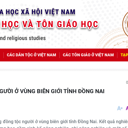
CÁC DÂN TỘC Ở VIỆT NAM
CÁC TÔN GIÁO Ở VIỆT NAM
TẠP
NGƯỜI Ở VÙNG BIÊN GIỚI TỈNH ĐỒNG NAI
ng đồng tộc người ở vùng biên giới tỉnh Đồng Nai. Kết quả nghi