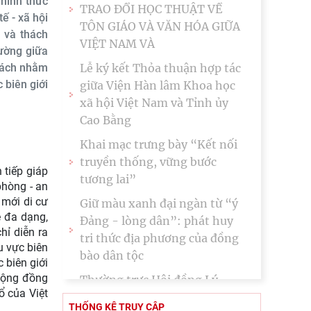
 hình thức
TRAO ĐỔI HỌC THUẬT VỀ
ế - xã hội
TÔN GIÁO VÀ VĂN HÓA GIỮA
 và thách
VIỆT NAM VÀ
rường giữa
Lễ ký kết Thỏa thuận hợp tác
 sách nhằm
giữa Viện Hàn lâm Khoa học
 biên giới
xã hội Việt Nam và Tỉnh ủy
Cao Bằng
Khai mạc trưng bày “Kết nối
truyền thống, vững bước
 tiếp giáp
tương lai”
phòng - an
Giữ màu xanh đại ngàn từ “ý
 mới di cư
ệ đa dạng,
Đảng - lòng dân”: phát huy
hỉ diễn ra
tri thức địa phương của đồng
u vực biên
bào dân tộc
 biên giới
Thường trực Hội đồng Lý
 cộng đồng
ổ của Việt
luận Trung ương làm việc với
THỐNG KÊ TRUY CẬP