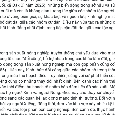
uổi, xã Đăk Ơ, năm 2025). Những biến động trong sở hữu và s
ản xuất mà còn là không gian tương tác giữa các nhóm tộc người
h tế ở vùng biên giới, sự khác biệt về nguồn lực, kinh nghiệm s
 bố đất đai giữa các nhóm cư dân. Điều này, vừa tạo ra những c
bất bình đẳng nhất định trong tiếp cận đất đai giữa các tộc ngư
 trong sản xuất nông nghiệp truyền thống chủ yếu dựa vào mạ
ng tổ chức “đổi công”, hỗ trợ nhau trong các khâu làm đất, gie
ao động trong sản xuất nông nghiệp, mà còn góp phần củng c
5). Hiện nay, hình thức đổi công giữa các nhóm hộ trong thô
trong mùa thu hoạch điều. Tuy nhiên, cùng với sự phát triển củ
iêng cũng có những thay đổi nhất định. Bên cạnh các hình th
ụ vào thời điểm thu hoạch rộ nhằm bảo đảm tiến độ sản xuất. M
các hộ người Kinh và người Nùng. Điều này cho thấy sự chuyể
ồng sang các quan hệ lao động mang tính thị trường. Đối với 
hời vụ người Xtiêng, đồng thời, đưa vào khu vực này nhiều kỹ 
iến và các loại phân bón công nghiệp. Bên cạnh đó, thực hàn