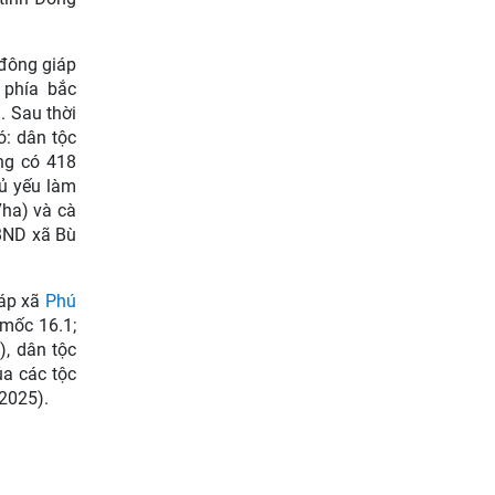
 đông giáp
, phía bắc
. Sau thời
ó: dân tộc
ng có 418
hủ yếu làm
7ha) và cà
UBND xã Bù
iáp xã
Phú
 mốc 16.1;
), dân tộc
ủa các tộc
 2025).