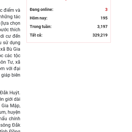
Tiểu ban Văn hóa - Xã hội -
Văn học, nghệ
Đang online:
3
ặc điểm và
 những tác
Hôm nay:
195
 (lựa chọn
Trong tuần:
3,197
bước thích
Tất cả:
329,219
 di cư đến
ứu sử dụng
 xã Bù Gia
ộc các tộc
hôn Tư, xã
óm với đại
 giáp biên
 Đắk Huýt.
n giới dài
 Gia Mập,
rum, huyện
hẩu chính
g sông Đắk
(tỉnh Đồng