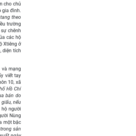
án cho chủ
 gia đình.
 tang theo
iều trường
y sự chênh
của các hộ
ộ Xtiêng ở
 diện tích
ng và mạng
y viết tay
hôn 10, xã
phố Hồ Chí
mua bán do
 giấu, nếu
7 hộ người
Người Nùng
ủa một bậc
 trong sản
 xuất ngày