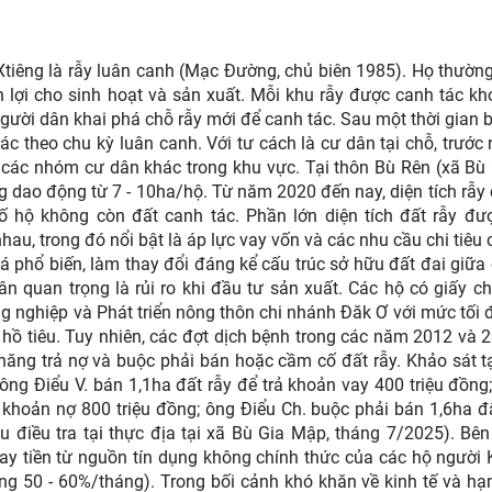
tiêng là rẫy luân canh (Mạc Đường, chủ biên 1985). Họ thườn
lợi cho sinh hoạt và sản xuất. Mỗi khu rẫy được canh tác kh
gười dân khai phá chỗ rẫy mới để canh tác. Sau một thời gian b
tác theo chu kỳ luân canh. Với tư cách là cư dân tại chỗ, trướ
ới các nhóm cư dân khác trong khu vực. Tại thôn Bù Rên (xã Bù
ng dao động từ 7 - 10ha/hộ. Từ năm 2020 đến nay, diện tích rẫy
 hộ không còn đất canh tác. Phần lớn diện tích đất rẫy đư
u, trong đó nổi bật là áp lực vay vốn và các nhu cầu chi tiêu 
há phổ biến, làm thay đổi đáng kể cấu trúc sở hữu đất đai giữ
n quan trọng là rủi ro khi đầu tư sản xuất. Các hộ có giấy 
g nghiệp và Phát triển nông thôn chi nhánh Đăk Ơ với mức tối
g hồ tiêu. Tuy nhiên, các đợt dịch bệnh trong các năm 2012 và 
 năng trả nợ và buộc phải bán hoặc cầm cố đất rẫy. Khảo sát t
ông Điểu V. bán 1,1ha đất rẫy để trả khoản vay 400 triệu đồng
 khoản nợ 800 triệu đồng; ông Điểu Ch. buộc phải bán 1,6ha đ
ệu điều tra tại thực địa tại xã Bù Gia Mập, tháng 7/2025). Bê
ay tiền từ nguồn tín dụng không chính thức của các hộ người
ảng 50 - 60%/tháng). Trong bối cảnh khó khăn về kinh tế và hạ