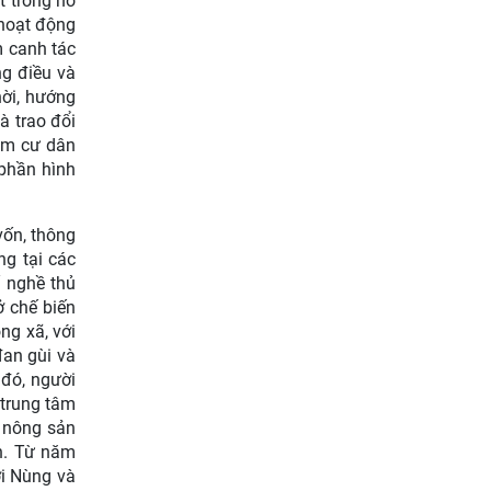
t trồng hồ
 hoạt động
m canh tác
ng điều và
hời, hướng
à trao đổi
hóm cư dân
 phần hình
vốn, thông
ng tại các
ố nghề thủ
ở chế biến
ng xã, với
đan gùi và
 đó, người
 trung tâm
a nông sản
h. Từ năm
ời Nùng và