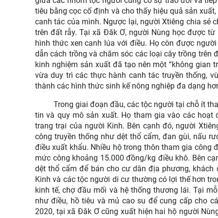
giữa các nhóm tộc người cũng có sự trao đổi và tiếp
tiêu bằng cọc cố định và cho thấy hiệu quả sản xuất,
canh tác của mình. Ngược lại, người Xtiêng chia sẻ 
trên đất rẫy. Tại xã Đăk Ơ, người Nùng học được từ 
hình thức xen canh lúa với điều. Họ còn được người
dẫn cách trồng và chăm sóc các loại cây trồng trên 
kinh nghiệm sản xuất đã tạo nên một “không gian tr
vừa duy trì các thực hành canh tác truyền thống, v
thành các hình thức sinh kế nông nghiệp đa dạng hơn 
Trong giai đoạn đầu, các tộc người tại chỗ ít th
tin và quy mô sản xuất. Họ tham gia vào các hoạt đ
trang trại của người Kinh. Bên cạnh đó, người Xtiê
công truyền thống như dệt thổ cẩm, đan gùi, nấu rư
điều xuất khẩu. Nhiều hộ trong thôn tham gia công đ
mức công khoảng 15.000 đồng/kg điều khô. Bên cạnh 
dệt thổ cẩm để bán cho cư dân địa phương, khách du
Kinh và các tộc người di cư thường có lợi thế hơn tr
kinh tế, chợ đầu mối và hệ thống thương lái. Tại m
như điều, hồ tiêu và mủ cao su để cung cấp cho 
2020, tại xã Đăk Ơ cũng xuất hiện hai hộ người Nùn