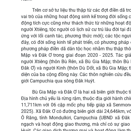
Trên cơ sở tư liệu thu thập từ các đợt điền dã 
vai trò của những hoạt động sinh kế trong đời sống c
động tích cực cũng như thách thức từ những hoạt độ
người Xtiêng, tộc người có lịch sử cư trú lâu đời tại
ứng với lối canh tác, phương thức mới); các tộc ng
đây, có đời sống kinh tế phát triển, có phương pháp
phương pháp điền dã dân tộc học nhằm thu thập thông 
Mập và Đăk Ơ trong giai đoạn 2020 - 2025. Tác giả
người Xtiêng (thôn Bù Rên, xã Bù Gia Mập; thôn Bù 
Đăk Ơ) và người Kinh (thôn Dù Dốt, xã Bù Gia Mập; t
diện của ba cộng đồng này. Các thôn nghiên cứu đề
giới Campuchia qua sông Đăk Huýt.
Bù Gia Mập và Đăk Ơ là hai xã biên giới thuộc
Địa hình chủ yếu là rừng rậm, thuộc địa giới hành c
11,711km với 06 cặp mốc phụ tiếp giáp xã Senmono
2025). Xã Đăk Ơ có đường biên giới dài 24,646km, v
Ô Răng, tỉnh Mondulkiri, Campuchia (UBND xã Đăk 
ngạch và hoạt động giao thương, mà chỉ có sự giao 
Huýt. Các giao dịch thương mại và hoạt động làm t