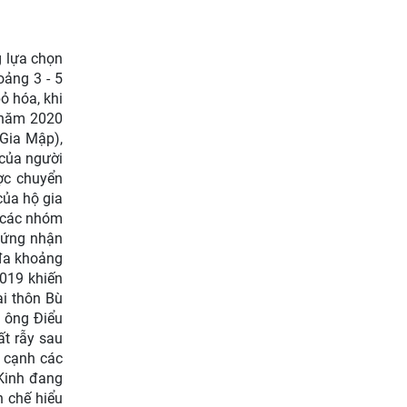
g lựa chọn
oảng 3 - 5
ỏ hóa, khi
c năm 2020
 Gia Mập),
 của người
ợc chuyển
của hộ gia
a các nhóm
chứng nhận
 đa khoảng
2019 khiến
ại thôn Bù
; ông Điểu
ất rẫy sau
n cạnh các
 Kinh đang
n chế hiểu