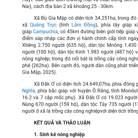
Nai), cách địa bàn 2 xã khoảng 25 - 30km.
Xã Bù Gia Mập có diện tích 34.251ha, trong đó
xã
Quảng Trực
(tỉnh
Lâm Đồng
), phía tây giáp 
giáp
Campuchia
, có 45km đường biên giới tiếp giá
điểm sáp nhập các đơn vị hành chính cấp tỉnh ngày
Xtiêng 2.750 người (635 hộ), dân tộc Mnông 1.430
người (100 hộ), dân tộc Kinh 1.983 người (487 hộ) 
nông nghiệp; trong đó nổi bật là trồng cây công ngh
phê (262ha). Bên cạnh đó, người dân cũng phát triể
Gia Mập, 2025).
Xã Đăk Ơ có diện tích 24.649,07ha, phía đông 
Nghĩa
, phía bắc giáp với huyện Ô Răng, tỉnh Mondu
16.2 và 7 cặp mốc phụ). Xã Đăk Ơ có 19.023 người (
Nùng 670 người (159 hộ), dân tộc Tày 735 người (17
người ở xã là trồng cây công nghiệpvới diện tích trồ
KẾT QUẢ VÀ THẢO LUẬN
1. Sinh kế nông nghiệp