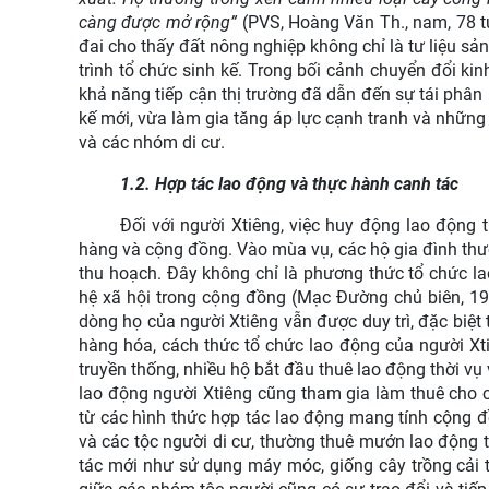
càng được mở rộng”
(PVS, Hoàng Văn Th., nam, 78 t
đai cho thấy đất nông nghiệp không chỉ là tư liệu s
trình tổ chức sinh kế. Trong bối cảnh chuyển đổi kin
khả năng tiếp cận thị trường đã dẫn đến sự tái phân
kế mới, vừa làm gia tăng áp lực cạnh tranh và những 
và các nhóm di cư.
1.2. Hợp tác lao động và thực hành canh tác
Đối với người Xtiêng, việc huy động lao động
hàng và cộng đồng. Vào mùa vụ, các hộ gia đình thườ
thu hoạch. Đây không chỉ là phương thức tổ chức l
hệ xã hội trong cộng đồng (Mạc Đường chủ biên, 198
dòng họ của người Xtiêng vẫn được duy trì, đặc biệt 
hàng hóa, cách thức tổ chức lao động của người Xt
truyền thống, nhiều hộ bắt đầu thuê lao động thời v
lao động người Xtiêng cũng tham gia làm thuê cho 
từ các hình thức hợp tác lao động mang tính cộng đ
và các tộc người di cư, thường thuê mướn lao động t
tác mới như sử dụng máy móc, giống cây trồng cải t