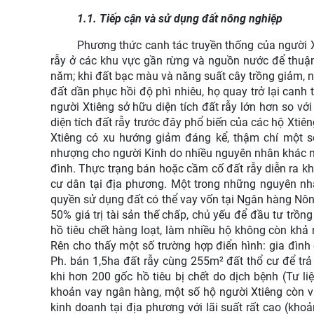
1.1. Tiếp cận và sử dụng đất nông nghiệp
Phương thức canh tác truyền thống của người X
rẫy ở các khu vực gần rừng và nguồn nước để thuận 
năm; khi đất bạc màu và năng suất cây trồng giảm, n
đất dần phục hồi độ phì nhiêu, họ quay trở lại canh 
người Xtiêng sở hữu diện tích đất rẫy lớn hơn so v
diện tích đất rẫy trước đây phổ biến của các hộ Xtiê
Xtiêng có xu hướng giảm đáng kể, thậm chí một số
nhượng cho người Kinh do nhiều nguyên nhân khác nha
đình. Thực trạng bán hoặc cầm cố đất rẫy diễn ra k
cư dân tại địa phương. Một trong những nguyên nhâ
quyền sử dụng đất có thể vay vốn tại Ngân hàng Nôn
50% giá trị tài sản thế chấp, chủ yếu để đầu tư trồn
hồ tiêu chết hàng loạt, làm nhiều hộ không còn khả
Rên cho thấy một số trường hợp điển hình: gia đình 
Ph. bán 1,5ha đất rẫy cùng 255m² đất thổ cư để trả
khi hơn 200 gốc hồ tiêu bị chết do dịch bệnh (Tư li
khoản vay ngân hàng, một số hộ người Xtiêng còn v
kinh doanh tại địa phương với lãi suất rất cao (kho