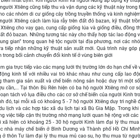
 biến nhất định. Khi người Kinh và người Nùng áp dụng kỹ thuậ
 người Xtiêng cũng tiếp thu và vận dụng các kỹ thuật này trong
cho các nhóm di cư giống cây trồng truyền thống và kinh nghiệ
người Xtiêng cách làm lúa rẫy trên đất đỏ bazan, kỹ thuật trồ
 Xtiêng cho vay gạo, cung cấp giống lúa và giống điều, đồng t
đất đỏ bazan. Những tương tác này cho thấy hợp tác lao động v
ung gian” trong quan hệ tộc người tại địa phương, nơi các n
ừa tiếp nhận những kỹ thuật sản xuất mới. Quá trình này góp
trong bối cảnh chuyển đổi kinh tế ở vùng biên giới
am gia trực tiếp vào các mạng lưới thị trường lớn do hạn chế về 
ộng kinh tế với nhiều vai trò khác nhau như cung cấp lao độ
ng tham gia sản xuất và chế biến nông sản hoặc duy trì một s
ợu cần,... Tại thôn Bù Rên hiện có ba hộ người Xtiêng mở cơ s
oạn tách vỏ lụa điều cho các cơ sở chế biến của người Kinh tro
đó, tại mỗi xã có khoảng 5 - 7 hộ người Xtiêng duy trì nghề 
 lịch và các hợp tác xã du lịch tại xã Bù Gia Mập. Trong khi
ong việc tiếp cận thị trường nhờ mạng lưới quan hệ rộng với các
ỗi xã hiện có khoảng 25 - 30 hộ người Kinh làm đại lý thu mu
các nhà máy chế biến ở Bình Dương và Thành phố Hồ Chí Min
g ở thôn Tư làm đại lý thu mua mủ cao su, họ thu mua từ ngư