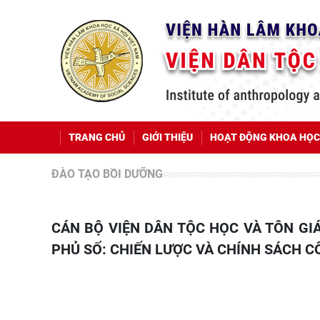
TRANG CHỦ
GIỚI THIỆU
HOẠT ĐỘNG KHOA HỌC
ĐÀO TẠO BỒI DƯỠNG
CÁN BỘ VIỆN DÂN TỘC HỌC VÀ TÔN GIÁO HỌC THAM GIA KHÓA ĐÀO TẠO TRỰC TUYẾN “CHÍNH
PHỦ SỐ: CHIẾN LƯỢC VÀ CHÍNH SÁCH C