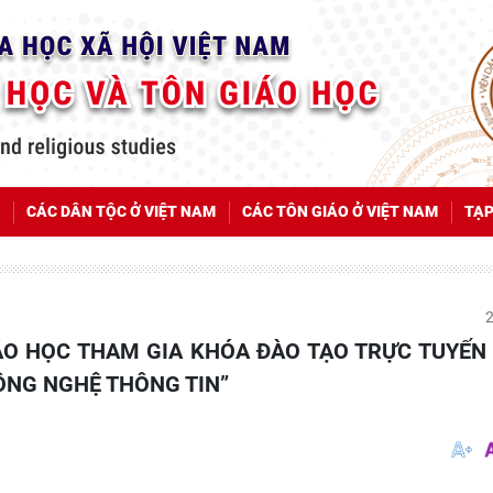
CÁC DÂN TỘC Ở VIỆT NAM
CÁC TÔN GIÁO Ở VIỆT NAM
TẠP
ÔNG NGHỆ THÔNG TIN”