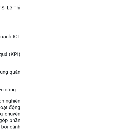
Giữ màu xanh đại ngàn từ “ý
S. Lê Thị
Đảng - lòng dân”: phát huy
tri thức địa phương của đồng
bào dân tộc
hoạch ICT
quả (KPI)
khung quản
vụ công.
ch nghiên
hoạt động
ng chuyên
 góp phần
 bối cảnh