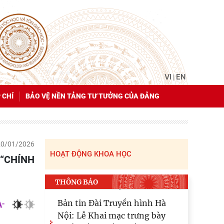
VI
EN
|
 CHÍ
BẢO VỆ NỀN TẢNG TƯ TƯỞNG CỦA ĐẢNG
20/01/2026
HOẠT ĐỘNG KHOA HỌC
THÔNG BÁO
HỘI NGHỊ CÔNG BỐ QUYẾT
ĐỊNH VỀ CÔNG TÁC CÁN BỘ