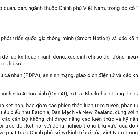
 quan, ban, ngành thuộc Chính phủ Việt Nam, trong đó có T
h phát triển quốc gia thông minh (Smart Nation) và các kế 
 để lập kế hoạch hành động, xác định chỉ số đo lường hiệu 
nh phủ số.
liệu cá nhân (PDPA), an ninh mạng, giao dịch điện tử và các 
sách của AI tạo sinh (Gen AI), IoT và Blockchain trong dịch 
ập kết hợp, bao gồm các phiên thảo luận trực tuyến, phân tí
a tiêu biểu như Estonia, Đan Mạch và New Zealand, cùng với 
 các cán bộ không chỉ được nâng cao kiến thức và kỹ nă
 trao đổi, kết nối với đồng nghiệp trong khu vực, qua đó
ề phát triển Chính phủ số và kinh tế số của Việt Nam trong