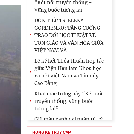
Đối thoại ICWA – VASS lần
thứ 6: Thúc đẩy quan hệ Đối
tác Chiến lược Toàn diện tăng
cường Việt Nam
Hội thảo khoa học quốc tế:
“Nền kinh tế độc lập, tự chủ:
Sáng kiến của Cộng hòa Dân
chủ Nhân dân
Viện Hàn lâm Khoa học xã
hội Việt Nam và Học viện
Chính trị và Hành chính quốc
gia Lào ký Thỏa
Chủ tịch Viện Hàn lâm Khoa
học xã hội Việt Nam thăm và
làm việc tại Viện Khoa học
Kinh tế và Xã hội
THỐNG KÊ TRUY CẬP