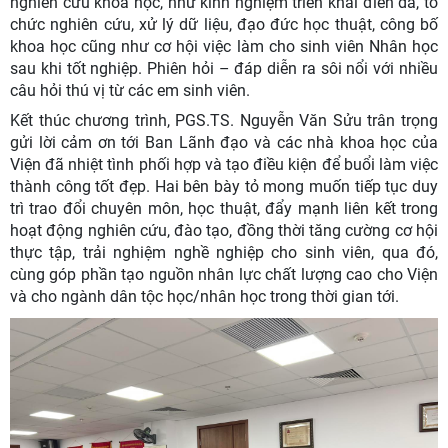
nghiên cứu khoa học, như kinh nghiệm triển khai điền dã, tổ
chức nghiên cứu, xử lý dữ liệu, đạo đức học thuật, công bố
khoa học cũng như cơ hội việc làm cho sinh viên Nhân học
sau khi tốt nghiệp. Phiên hỏi – đáp diễn ra sôi nổi với nhiều
câu hỏi thú vị từ các em sinh viên.
Kết thúc chương trình, PGS.TS. Nguyễn Văn Sửu trân trọng
gửi lời cảm ơn tới Ban Lãnh đạo và các nhà khoa học của
Viện đã nhiệt tình phối hợp và tạo điều kiện để buổi làm việc
thành công tốt đẹp. Hai bên bày tỏ mong muốn tiếp tục duy
trì trao đổi chuyên môn, học thuật, đẩy mạnh liên kết trong
hoạt động nghiên cứu, đào tạo, đồng thời tăng cường cơ hội
thực tập, trải nghiệm nghề nghiệp cho sinh viên, qua đó,
cùng góp phần tạo nguồn nhân lực chất lượng cao cho Viện
và cho ngành dân tộc học/nhân học trong thời gian tới.