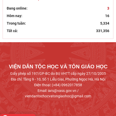
ĐÓN TIẾP TS. ELENA GORDIENKO: TĂNG
CƯỜNG TRAO ĐỔI HỌC THUẬT VỀ TÔN GIÁO VÀ
Đang online:
3
VĂN HÓA GIỮA VIỆT NAM VÀ
Hôm nay:
16
Lễ ký kết Thỏa thuận hợp tác giữa Viện Hàn lâm
Trong tuần:
5,334
Khoa học xã hội Việt Nam và Tỉnh ủy Cao Bằng
Tất cả:
331,356
Khai mạc trưng bày “Kết nối truyền thống, vững
bước tương lai”
Giữ màu xanh đại ngàn từ “ý Đảng - lòng dân”:
phát huy tri thức địa phương của đồng bào dân
VIỆN DÂN TỘC HỌC VÀ TÔN GIÁO HỌC
tộc
Giấy phép số 197/GP-BC do Bộ VHTT cấp ngày 27/10/2005
Địa chỉ: Tầng 9 - 10, Số 1 Liễu Giai, Phường Ngọc Hà, Hà Nội
Điện thoại: (+84) 0962017858
Email: iars@vass.gov.vn /
viendantochocvatongiaohoc@gmail.com