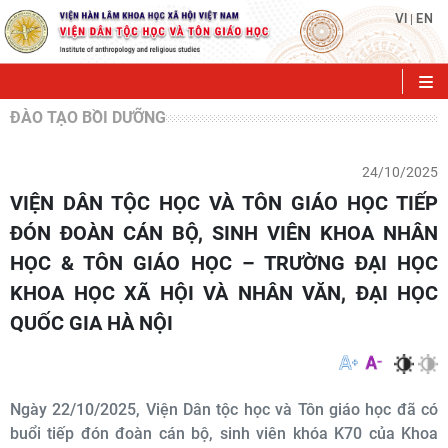
VI
EN
|
ĐÀO TẠO BỒI DƯỠNG
24/10/2025
VIỆN DÂN TỘC HỌC VÀ TÔN GIÁO HỌC TIẾP
ĐÓN ĐOÀN CÁN BỘ, SINH VIÊN KHOA NHÂN
HỌC & TÔN GIÁO HỌC – TRƯỜNG ĐẠI HỌC
KHOA HỌC XÃ HỘI VÀ NHÂN VĂN, ĐẠI HỌC
QUỐC GIA HÀ NỘI
Ngày 22/10/2025, Viện Dân tộc học và Tôn giáo học đã có
buổi tiếp đón đoàn cán bộ, sinh viên khóa K70 của Khoa