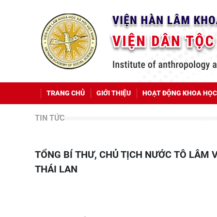
TRANG CHỦ
GIỚI THIỆU
HOẠT ĐỘNG KHOA HỌC
TIN TỨC
TỔNG BÍ THƯ, CHỦ TỊCH NƯỚC TÔ LÂM VÀ PHU NHÂN BẮT ĐẦU THĂM CHÍNH THỨC VƯƠNG QUỐC
THÁI LAN