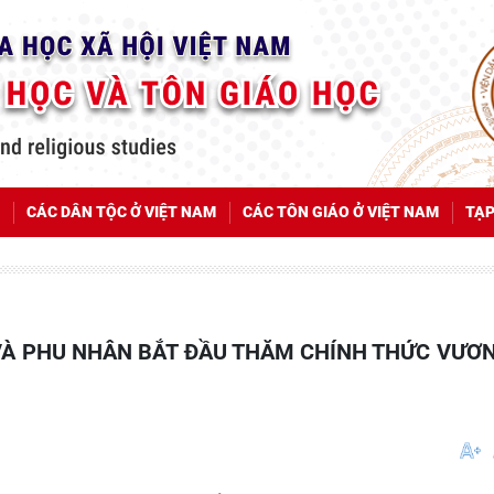
CÁC DÂN TỘC Ở VIỆT NAM
CÁC TÔN GIÁO Ở VIỆT NAM
TẠP