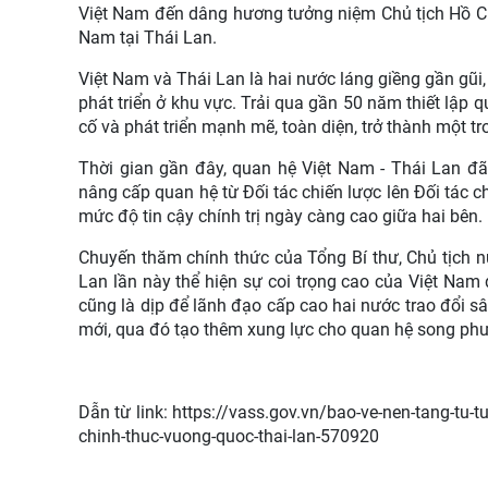
Việt Nam đến dâng hương tưởng niệm Chủ tịch Hồ Chí
Nam tại Thái Lan.
Việt Nam và Thái Lan là hai nước láng giềng gần gũi, 
phát triển ở khu vực. Trải qua gần 50 năm thiết lậ
cố và phát triển mạnh mẽ, toàn diện, trở thành một
Thời gian gần đây, quan hệ Việt Nam - Thái Lan đã 
nâng cấp quan hệ từ Đối tác chiến lược lên Đối tác c
mức độ tin cậy chính trị ngày càng cao giữa hai bên.
Chuyến thăm chính thức của Tổng Bí thư, Chủ tịch
Lan lần này thể hiện sự coi trọng cao của Việt Nam
cũng là dịp để lãnh đạo cấp cao hai nước trao đổi s
mới, qua đó tạo thêm xung lực cho quan hệ song phươ
Dẫn từ link: https://vass.gov.vn/bao-ve-nen-tang-tu-
chinh-thuc-vuong-quoc-thai-lan-570920