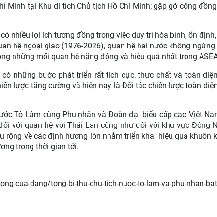
 Minh tại Khu di tích Chủ tịch Hồ Chí Minh; gặp gỡ cộng đồng
có nhiều lợi ích tương đồng trong việc duy trì hòa bình, ổn định,
p quan hệ ngoại giao (1976-2026), quan hệ hai nước không ngừn
 trong những mối quan hệ năng động và hiệu quả nhất trong ASE
có những bước phát triển rất tích cực, thực chất và toàn diệ
hiến lược tăng cường và hiện nay là Đối tác chiến lược toàn diệ
 nước Tô Lâm cùng Phu nhân và Đoàn đại biểu cấp cao Việt Na
 đối với quan hệ với Thái Lan cũng như đối với khu vực Đông
âu rộng về các định hướng lớn nhằm triển khai hiệu quả khuôn 
ng trong thời gian tới.
tuong-cua-dang/tong-bi-thu-chu-tich-nuoc-to-lam-va-phu-nhan-ba