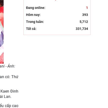
tri thức địa phương của đồng
bào dân tộc
Đang online:
1
Hôm nay:
393
Trong tuần:
5,712
Tất cả:
331,734
ni - Ảnh:
Lan có: Thứ
 Kaen Đinh
ái Lan.
iểu cấp cao