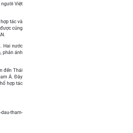
 người Việt
 hợp tác và
g được củng
AN.
n. Hai nước
n, phản ánh
m đến Thái
 Nam Á. Đây
khổ hợp tác
t-dau-tham-