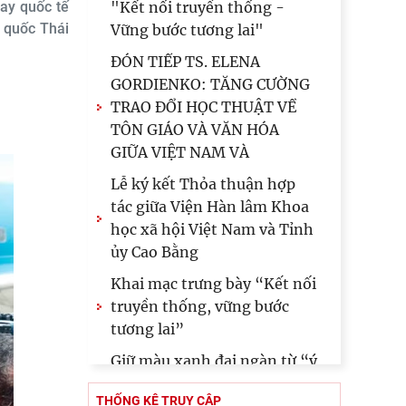
ay quốc tế
"Kết nối truyền thống -
 quốc Thái
Vững bước tương lai"
ĐÓN TIẾP TS. ELENA
GORDIENKO: TĂNG CƯỜNG
TRAO ĐỔI HỌC THUẬT VỀ
TÔN GIÁO VÀ VĂN HÓA
GIỮA VIỆT NAM VÀ
Lễ ký kết Thỏa thuận hợp
tác giữa Viện Hàn lâm Khoa
học xã hội Việt Nam và Tỉnh
ủy Cao Bằng
Khai mạc trưng bày “Kết nối
truyền thống, vững bước
tương lai”
Giữ màu xanh đại ngàn từ “ý
Đảng - lòng dân”: phát huy
THỐNG KÊ TRUY CẬP