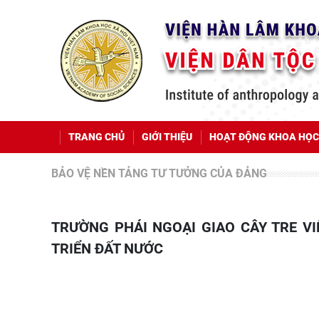
TRANG CHỦ
GIỚI THIỆU
HOẠT ĐỘNG KHOA HỌC
BẢO VỆ NỀN TẢNG TƯ TƯỞNG CỦA ĐẢNG
TRƯỜNG PHÁI NGOẠI GIAO CÂY TRE VIỆT NAM: BẢN SẮC TRONG BẢO VỆ HÒA BÌNH VÀ PHÁT
TRIỂN ĐẤT NƯỚC