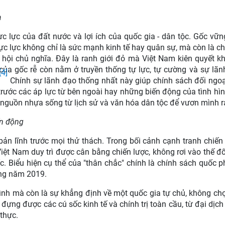
a
ực lực của đất nước và lợi ích của quốc gia - dân tộc. Gốc vữn
ực lực không chỉ là sức mạnh kinh tế hay quân sự, mà còn là ch
 hội chủ nghĩa. Đây là ranh giới đỏ mà Việt Nam kiên quyết 
ủa gốc rễ còn nằm ở truyền thống tự lực, tự cường và sự lã
[4]
Chính sự lãnh đạo thống nhất này giúp chính sách đối ngoạ
ước các áp lực từ bên ngoài hay những biến động của tình hình
 nguồn nhựa sống từ lịch sử và văn hóa dân tộc để vươn mình ra
ến động
 bản lĩnh trước mọi thử thách. Trong bối cảnh cạnh tranh chiến
Việt Nam duy trì được cân bằng chiến lược, không rơi vào thế đ
 Biểu hiện cụ thể của "thân chắc" chính là chính sách quốc 
òng năm 2019.
bình mà còn là sự khẳng định về một quốc gia tự chủ, không c
 đựng được các cú sốc kinh tế và chính trị toàn cầu, từ đại dịc
thực.