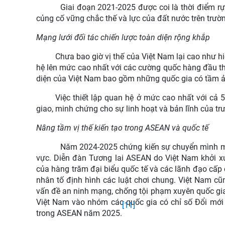
Giai đoạn 2021-2025 được coi là thời điểm rự
củng cố vững chắc thế và lực của đất nước trên trườn
Mạng lưới đối tác chiến lược toàn diện rộng khắp
Chưa bao giờ vị thế của Việt Nam lại cao như hi
hệ lên mức cao nhất với các cường quốc hàng đầu th
diện của Việt Nam bao gồm những quốc gia có tầm 
Việc thiết lập quan hệ ở mức cao nhất với cả 
giao, minh chứng cho sự linh hoạt và bản lĩnh của trư
Nâng tầm vị thế kiến tạo trong ASEAN và quốc tế
Năm 2024-2025 chứng kiến sự chuyển mình mạn
vực. Diễn đàn Tương lai ASEAN do Việt Nam khởi xư
của hàng trăm đại biểu quốc tế và các lãnh đạo cấp 
nhân tố định hình các luật chơi chung.
Việt Nam cũn
vấn đề an ninh mạng, chống tội phạm xuyên quốc gia
Việt Nam vào nhóm các quốc gia có chỉ số Đổi mới sá
[11]
trong ASEAN năm 2025.