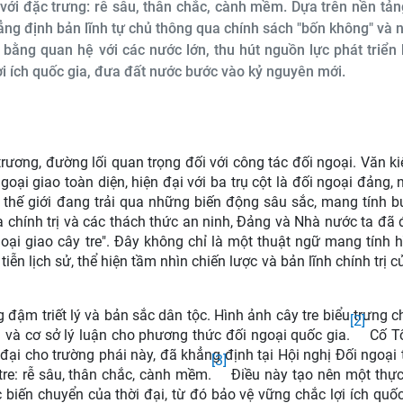
m với đặc trưng: rễ sâu, thân chắc, cành mềm. Dựa trên nền tả
ẳng định bản lĩnh tự chủ thông qua chính sách "bốn không" và 
 bằng quan hệ với các nước lớn, thu hút nguồn lực phát triển 
lợi ích quốc gia, đưa đất nước bước vào kỷ nguyên mới.
trương, đường lối quan trọng đối với công tác đối ngoại. Văn ki
ại giao toàn diện, hiện đại với ba trụ cột là đối ngoại đảng, 
 thế giới đang trải qua những biến động sâu sắc, mang tính 
a chính trị và các thách thức an ninh, Đảng và Nhà nước ta đã 
oại giao cây tre". Đây không chỉ là một thuật ngữ mang tính 
iễn lịch sử, thể hiện tầm nhìn chiến lược và bản lĩnh chính trị c
đậm triết lý và bản sắc dân tộc. Hình ảnh cây tre biểu trưng c
[2]
 và cơ sở lý luận cho phương thức đối ngoại quốc gia.
Cố Tổ
đại cho trường phái này, đã khẳng định tại Hội nghị Đối ngoại
[3]
re: rễ sâu, thân chắc, cành mềm.
Điều này tạo nên một thực
 biến chuyển của thời đại, từ đó bảo vệ vững chắc lợi ích quốc