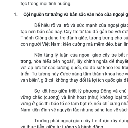
tộc trong mọi tình huống.
1.
Cội nguồn tư tưởng và bản sắc văn hóa của ngoại g
Để hiểu rõ vai trò và sức mạnh của ngoại gia
tạo nên bản sắc này. Cây tre từ lâu đã gắn bó với đ
Thánh Gióng dùng tre đánh giặc, tượng trưng cho s
con người Việt Nam: kiên cường mà mềm dẻo, bản lĩn
Nền tảng lý luận của ngoại giao cây tre bắt 
trong, hòa hiếu bên ngoài", lấy chính nghĩa để thuyế
với áp lực từ các cường quốc, do đó sự khéo léo tro
triển. Tư tưởng này được nâng tầm thành khoa học v
vạn biến", giữ cái không thay đổi là lợi ích quốc gia 
Sự kết hợp giữa triết lý phương Đông và chủ
vững chắc (cương) và linh hoạt (nhu) không loại 
vững ở gốc thì bão tố sẽ làm bật rễ, nếu chỉ cứng nhắ
Nam kiên định về nguyên tắc nhưng sáng tạo về sách
Trường phái ngoại giao cây tre được xây dựng
và thực tiễn, giữa tư tưởng và hành động.