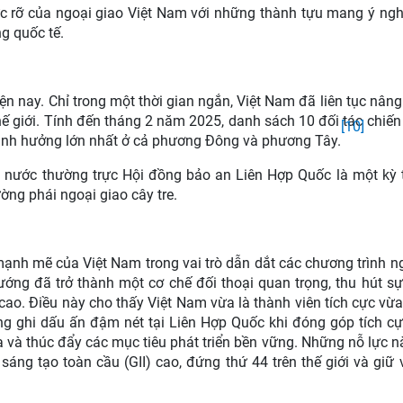
c rỡ của ngoại giao Việt Nam với những thành tựu mang ý nghĩ
g quốc tế.
ện nay. Chỉ trong một thời gian ngắn, Việt Nam đã liên tục nân
ế giới. Tính đến tháng 2 năm 2025, danh sách 10 đối tác chiến
[10]
ảnh hưởng lớn nhất ở cả phương Đông và phương Tây.
5 nước thường trực Hội đồng bảo an Liên Hợp Quốc là một kỳ 
ờng phái ngoại giao cây tre.
h mẽ của Việt Nam trong vai trò dẫn dắt các chương trình n
ớng đã trở thành một cơ chế đối thoại quan trọng, thu hút s
cao. Điều này cho thấy Việt Nam vừa là thành viên tích cực vừa
g ghi dấu ấn đậm nét tại Liên Hợp Quốc khi đóng góp tích c
 và thúc đẩy các mục tiêu phát triển bền vững. Những nỗ lực 
ng tạo toàn cầu (GII) cao, đứng thứ 44 trên thế giới và giữ vị