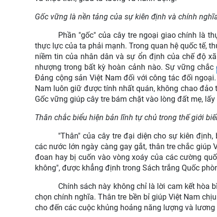
Gốc vững là nền tảng của sự kiên định và chính nghĩ
Phần "gốc" của cây tre ngoại giao chính là th
thực lực của ta phải mạnh. Trong quan hệ quốc tế, th
niềm tin của nhân dân và sự ổn định của chế độ xã
nhượng trong bất kỳ hoàn cảnh nào. Sự vững chắc c
Đảng cộng sản Việt Nam đối với công tác đối ngoại.
Nam luôn giữ được tính nhất quán, không chao đảo tr
Gốc vững giúp cây tre bám chặt vào lòng đất mẹ, lấy
Thân chắc biểu hiện bản lĩnh tự chủ trong thế giới bi
"Thân" của cây tre đại diện cho sự kiên định,
các nước lớn ngày càng gay gắt, thân tre chắc giúp 
đoan hay bị cuốn vào vòng xoáy của các cường quốc.
không", được khẳng định trong Sách trắng Quốc ph
Chính sách này không chỉ là lời cam kết hòa 
chọn chính nghĩa. Thân tre bền bỉ giúp Việt Nam chịu
cho đến các cuộc khủng hoảng năng lượng và lương 