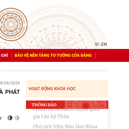
VI
EN
|
 CHÍ
BẢO VỆ NỀN TẢNG TƯ TƯỞNG CỦA ĐẢNG
08/06/2026
HOẠT ĐỘNG KHOA HỌC
THÔNG BÁO
HỘI NGHỊ CÔNG BỐ QUYẾT
ĐỊNH VỀ CÔNG TÁC CÁN BỘ