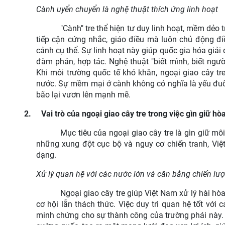
Cành uyển chuyển là nghệ thuật thích ứng linh hoạt
"Cành" tre thể hiện tư duy linh hoạt, mềm dẻ
tiếp cận cứng nhắc, giáo điều mà luôn chủ động đi
cảnh cụ thể. Sự linh hoạt này giúp quốc gia hóa giải 
đàm phán, hợp tác.
Nghệ thuật "biết mình, biết người
Khi môi trường quốc tế khó khăn, ngoại giao cây tre 
nước. Sự mềm mại ở cành không có nghĩa là yếu đuối
bão lại vươn lên mạnh mẽ.
2.
Vai trò của ngoại giao cây tre trong việc gìn giữ hò
Mục tiêu của ngoại giao cây tre là gìn giữ mô
những xung đột cục bộ và nguy cơ chiến tranh, Việ
dạng.
Xử lý quan hệ với các nước lớn và cân bằng chiến lư
Ngoại giao cây tre giúp Việt Nam xử lý hài hò
cơ hội lẫn thách thức. Việc duy trì quan hệ tốt với
minh chứng cho sự thành công của trường phái này. 