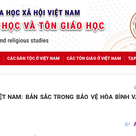
CÁC DÂN TỘC Ở VIỆT NAM
CÁC TÔN GIÁO Ở VIỆT NAM
TẠP