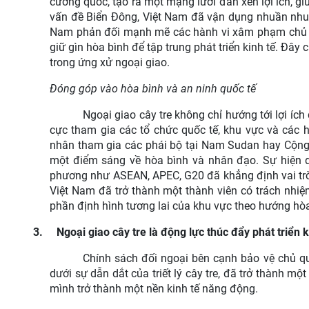
cường quốc, tạo ra một mạng lưới đan xen lợi ích, giú
vấn đề Biển Đông, Việt Nam đã vận dụng nhuần nhuyễ
Nam phản đối mạnh mẽ các hành vi xâm phạm chủ qu
giữ gìn hòa bình để tập trung phát triển kinh tế. Đây
trong ứng xử ngoại giao.
Đóng góp vào hòa bình và an ninh quốc tế
Ngoại giao cây tre không chỉ hướng tới lợi ích
cực tham gia các tổ chức quốc tế, khu vực và các 
nhân tham gia các phái bộ tại Nam Sudan hay Cộng 
một điểm sáng về hòa bình và nhân đạo.
Sự hiện 
phương như ASEAN, APEC, G20 đã khẳng định vai trò k
Việt Nam đã trở thành một thành viên có trách nhiệ
phần định hình tương lai của khu vực theo hướng hò
3.
Ngoại giao cây tre là động lực thúc đẩy phát triển k
Chính sách đối ngoại bên cạnh bảo vệ chủ quyề
dưới sự dẫn dắt của triết lý cây tre, đã trở thành mộ
mình trở thành một nền kinh tế năng động.