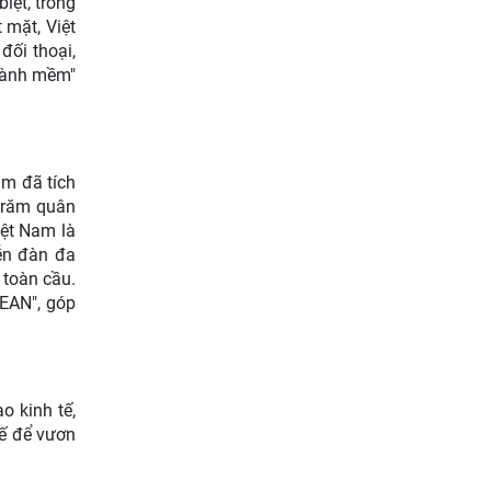
biệt, trong
 mặt, Việt
ối thoại,
"cành mềm"
am đã tích
 trăm quân
iệt Nam là
ễn đàn đa
 toàn cầu.
SEAN", góp
o kinh tế,
tế để vươn