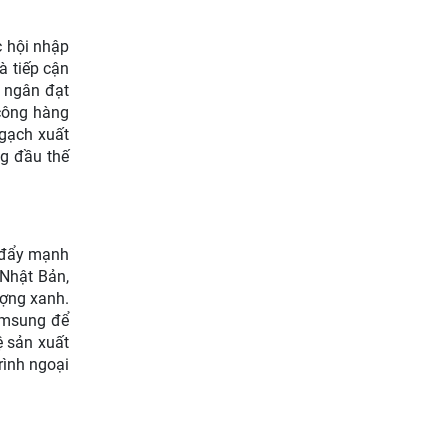
c hội nhập
à tiếp cận
i ngân đạt
 công hàng
ngạch xuất
g đầu thế
c đẩy mạnh
 Nhật Bản,
ượng xanh.
Samsung để
ệ sản xuất
rình ngoại