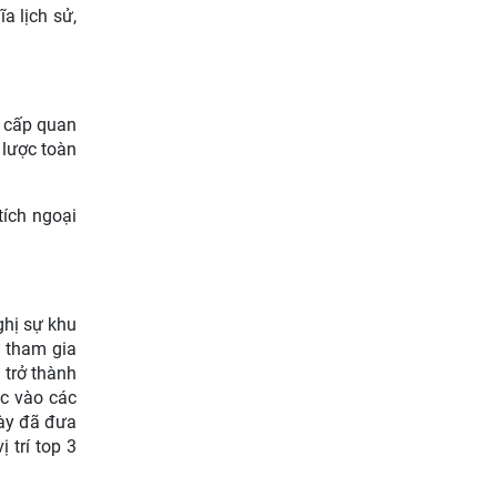
a lịch sử,
g cấp quan
 lược toàn
tích ngoại
ghị sự khu
ự tham gia
 trở thành
ực vào các
này đã đưa
 trí top 3