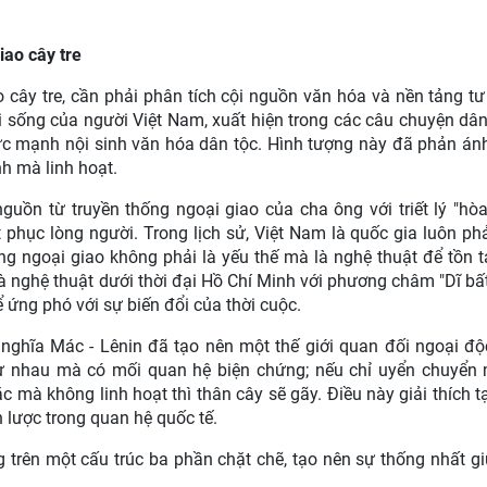
iao cây tre
o cây tre, cần phải phân tích cội nguồn văn hóa và nền tảng t
ời sống của người Việt Nam, xuất hiện trong các câu chuyện dâ
ức mạnh nội sinh văn hóa dân tộc. Hình tượng này đã phản án
h mà linh hoạt.
nguồn từ truyền thống ngoại giao của cha ông với triết lý "h
t phục lòng người. Trong lịch sử, Việt Nam là quốc gia luôn ph
ng ngoại giao không phải là yếu thế mà là nghệ thuật để tồn t
à nghệ thuật dưới thời đại Hồ Chí Minh với phương châm "Dĩ bấ
để ứng phó với sự biến đổi của thời cuộc.
 nghĩa Mác - Lênin đã tạo nên một thế giới quan đối ngoại đ
trừ nhau mà có mối quan hệ biện chứng; nếu chỉ uyển chuyển
c mà không linh hoạt thì thân cây sẽ gãy. Điều này giải thích tạ
 lược trong quan hệ quốc tế.
 trên một cấu trúc ba phần chặt chẽ, tạo nên sự thống nhất gi