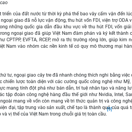
 cao
 triển của đất nước từ thời kỳ phá thế bao vây cấm vận đến lú
ngoại giao đã nỗ lực vận động, thu hút vốn FDI, viện trợ ODA v
ong những quốc gia dẫn đầu khu vực về thu hút FDI, vốn giả
 trong ngoại giao đã giúp Việt Nam đàm phán và ký kết thành
hư CPTPP, EVFTA, RCEP, mở ra thị trường rộng lớn, giúp kim 
 Việt Nam vào nhóm các nền kinh tế có quy mô thương mại hàn
hứ tư, ngoại giao cây tre đã nhanh chóng thích nghi bằng việ
c chiến lược toàn diện với các cường quốc công nghệ như Mỹ,
vực mang tính đột phá như bán dẫn, trí tuệ nhân tạo và năng l
c tập đoàn công nghệ hàng đầu thế giới như Nvidia, Intel, 
 ngoài mang về vốn còn mang về tri thức quản trị và công ngh
iện đại, tập trung vào sản xuất, chế tạo là thành quả của quá t
[9]
 và vị thế của Việt Nam trong chuỗi giá trị toàn cầu.