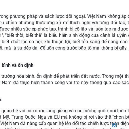
o trong phương pháp và sách lược đối ngoại. Việt Nam không áp
ều chỉnh phương thức ứng xử để thích nghi với từng đối tác,
được nhiều sức ép phức tạp, tránh bị cô lập và luôn tạo ra được
", "biết thời, biết thế" là biểu hiện sinh động của cành lá uyển
biết chắt lọc cơ hội; khi thuận lợi, biết tỏa sáng để nâng cao 
, mà là sự dẻo dai để uốn cong trước bão tố mà không bị gãy, 
a bình và ổn định
i trường hòa bình, ổn định để phát triển đất nước. Trong một th
t Nam đã thực hiện thành công vai trò này thông qua các sá
ợc
a quan hệ với các nước láng giềng và các cường quốc, nơi luôn 
 cả Mỹ, Trung Quốc, Nga và EU mà không bị rơi vào thế "chọn b
Việt Nam đã nâng cấp quan hệ lên đối tác chiến lược toàn diện
[6]