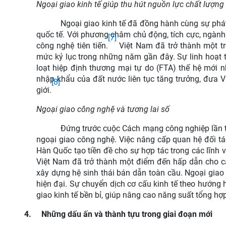
Ngoại giao kinh tế giúp thu hút nguồn lực chất lượng
Ngoại giao kinh tế đã đồng hành cùng sự phát
quốc tế. Với phương châm chủ động, tích cực, ngành 
[7]
công nghệ tiên tiến.
Việt Nam đã trở thành một tr
mức kỷ lục trong những năm gần đây.
Sự linh hoạt
loạt hiệp định thương mại tự do (FTA) thế hệ mới n
nhập khẩu của đất nước liên tục tăng trưởng, đưa
[8]
giới.
Ngoại giao công nghệ và tương lai số
Đứng trước cuộc Cách mạng công nghiệp lần t
ngoại giao công nghệ. Việc nâng cấp quan hệ đối tá
Hàn Quốc tạo tiền đề cho sự hợp tác trong các lĩnh 
Việt Nam đã trở thành một điểm đến hấp dẫn cho cá
xây dựng hệ sinh thái bán dẫn toàn cầu.
Ngoại giao
hiện đại. Sự chuyển dịch cơ cấu kinh tế theo hướng h
giao kinh tế bền bỉ, giúp nâng cao năng suất tổng hợp
4.
Những dấu ấn và thành tựu trong giai đoạn mới