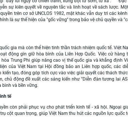
p "đẩy lùi nguy cơ chiến tranh, xung đột từ sớm, từ xa".
Đặc 
n sự kiên quyết về nguyên tắc và linh hoạt về sách lược. Một
yền trên cơ sở UNCLOS 1982, mặt khác vẫn duy trì các kênh đ
 chính là sự thể hiện của "gốc vững" trong bảo vệ chủ quyền và 
 quốc gia mà còn thể hiện tinh thần trách nhiệm quốc tế. Việt N
hoạt động gìn giữ hòa bình của Liên Hợp Quốc. Việc cử hàng
hòa Trung Phi giúp nâng cao vị thế quốc gia và khẳng định V
diện của Việt Nam tại Hội đồng bảo an Liên hợp quốc, các di
iến tạo, đóng góp tích cực vào việc giải quyết các thách thức
m, chủ động đề xuất các sáng kiến như "Diễn đàn tương lai A
a bình và bền vững.
inh tế
n còn phải phục vụ cho phát triển kinh tế - xã hội. Ngoại gia
t trụ cột quan trọng, giúp Việt Nam thu hút các nguồn lực quốc 