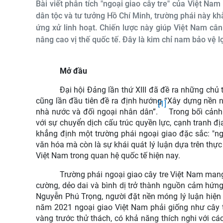
Bài viết phân tích "ngoại giao cây tre" của Việt Na
dân tộc và tư tưởng Hồ Chí Minh, trường phái này kh
ứng xử linh hoạt. Chiến lược này giúp Việt Nam cân
nâng cao vị thế quốc tế. Đây là kim chỉ nam bảo vệ 
Mở đầu
Đại hội Đảng lần thứ XIII đã đề ra những chủ 
cũng lần đầu tiên đề ra định hướng “Xây dựng nền ngo
[1]
nhà nước và đối ngoại nhân dân”.
Trong bối cảnh
với sự chuyển dịch cấu trúc quyền lực, cạnh tranh đị
khẳng định một trường phái ngoại giao đặc sắc: "ng
văn hóa mà còn là sự khái quát lý luận dựa trên thực t
Việt Nam trong quan hệ quốc tế hiện nay.
Trường phái ngoại giao cây tre Việt Nam mang 
cường, dẻo dai và bình dị trở thành nguồn cảm hứng
Nguyễn Phú Trọng, người đặt nền móng lý luận hiện 
năm 2021 ngoại giao Việt Nam phải giống như cây t
vàng trước thử thách, có khả năng thích nghi với các