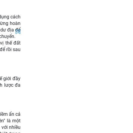
 dụng cách
 từng hoàn
 dư địa để
[5]
 chuyển.
vị thế đất
để rồi sau
ế giới đầy
ch lược đa
tiềm ẩn cả
ên" là một
 với nhiều