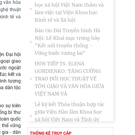
ng văn hóa
Đối thoại ICWA – VASS lần
nghệ thuật
thứ 6: Thúc đẩy quan hệ Đối
kinh tế và
tác Chiến lược Toàn diện tăng
cường Việt Nam
Hội thảo khoa học quốc tế:
“Nền kinh tế độc lập, tự chủ:
Sáng kiến của Cộng hòa Dân
ện Đại hội
ngoại giao
chủ Nhân dân
bước ngoặt
Viện Hàn lâm Khoa học xã
đúc kết và
hội Việt Nam và Học viện
hình tượng
Chính trị và Hành chính quốc
ủa dân tộc
gia Lào ký Thỏa
Chủ tịch Viện Hàn lâm Khoa
ho sự kiên
ng bí thư
học xã hội Việt Nam thăm và
 toàn quốc
làm việc tại Viện Khoa học
 thể vững
Kinh tế và Xã hội
 gia - dân
THỐNG KÊ TRUY CẬP