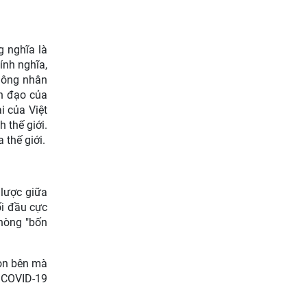
Giữ màu xanh đại ngàn từ “ý
Đảng - lòng dân”: phát huy
tri thức địa phương của đồng
g nghĩa là
bào dân tộc
ính nghĩa,
không nhân
nh đạo của
i của Việt
 thế giới.
 thế giới.
 lược giữa
ối đầu cực
phòng "bốn
họn bên mà
h COVID-19